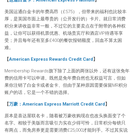
【
运通白金卡：American Express Platinum
】
美国运通白金卡的年费高昂（£575），但带来的福利也比较丰
厚，是英国市面上最尊贵的（公开发行的）卡片。就日常消费
积分来讲收益非常一般，不过它的主要卖点在于附带的各种权
益，让你可以获得机票优惠、机场贵宾厅和酒店VIP待遇等享
受；并且每年还有至多£400的餐饮报销额度，回血不算太困
难。
【
American Express Rewards Credit Card
】
Membership Rewards旗下除了上面的两张以外，还有这张免年
费的信用卡可以申请。既然是免年费自然也无权益可言，但如
果你注销了白金卡或者金卡、但由于某种原因需要保留MR积分
账户的话，它是一个不错的选择。
【
万豪：American Express Marriott Credit Card
】
原本是喜达屋联名卡，随着被万豪收购现在也改头换面变了个
名字。相较于美版而言吸引力实在少得可怜，日常积分每镑只
有两点，而免房券更是需要消费£25,000才能到手。不过其实说