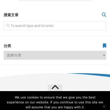
搜索文章
分类
We use cookies to ensure that we give you the best
飞常旅客 VERYLVKE © 2026. All Rights Reserved.
experience on our website. If you continue to use this site we
Powered by
WordPress
. Theme by
Alx
.
will assume that you are happy with it.