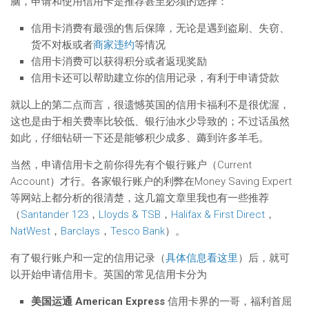
脑，申请和使用信用卡是推荐甚至必须的选择：
信用卡消费有最强的售后保障，无论是遇到盗刷、失窃、
货不对板或者
商家违约
等情况
信用卡消费可以获得积分或者返现奖励
信用卡还可以帮助建立你的信用记录，有利于申请贷款
就以上的第二点而言，很遗憾英国的信用卡福利不是很优渥，
这也是由于相关费率比较低、银行油水少导致的；不过话虽然
如此，仔细钻研一下还是能够积少成多、薅到许多羊毛。
当然，申请信用卡之前你得先有个银行账户（Current
Account）才行。各家银行账户的利弊在Money Saving Expert
等网站上都分析的很清楚，这几篇文章里我也有一些推荐
（
Santander 123
，
Lloyds & TSB
，
Halifax & First Direct
，
NatWest
，
Barclays
，
Tesco Bank
）。
有了银行账户和一定的信用记录（
具体信息看这里
）后，就可
以开始申请信用卡。英国的常见信用卡分为
美国运通 American Express
信用卡界的一哥，福利首屈