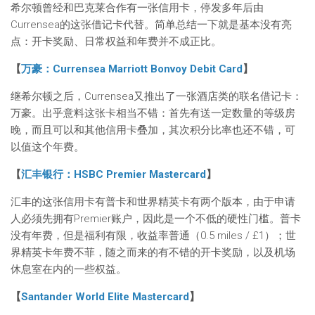
希尔顿曾经和巴克莱合作有一张信用卡，停发多年后由
Currensea的这张借记卡代替。简单总结一下就是基本没有亮
点：开卡奖励、日常权益和年费并不成正比。
【
万豪：Currensea Marriott Bonvoy Debit Card
】
继希尔顿之后，Currensea又推出了一张酒店类的联名借记卡：
万豪。出乎意料这张卡相当不错：首先有送一定数量的等级房
晚，而且可以和其他信用卡叠加，其次积分比率也还不错，可
以值这个年费。
【
汇丰银行：HSBC Premier Mastercard
】
汇丰的这张信用卡有普卡和世界精英卡有两个版本，由于申请
人必须先拥有Premier账户，因此是一个不低的硬性门槛。普卡
没有年费，但是福利有限，收益率普通（0.5 miles / £1）；世
界精英卡年费不菲，随之而来的有不错的开卡奖励，以及机场
休息室在内的一些权益。
【
Santander World Elite Mastercard
】