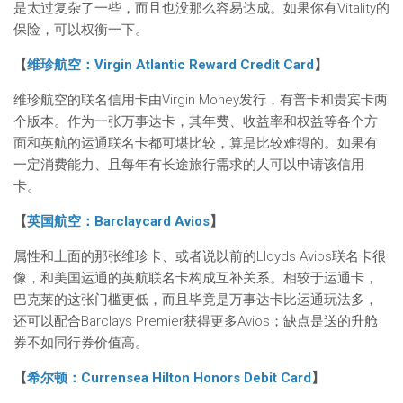
是太过复杂了一些，而且也没那么容易达成。如果你有Vitality的
保险，可以权衡一下。
【
维珍航空：Virgin Atlantic Reward Credit Card
】
维珍航空的联名信用卡由Virgin Money发行，有普卡和贵宾卡两
个版本。作为一张万事达卡，其年费、收益率和权益等各个方
面和英航的运通联名卡都可堪比较，算是比较难得的。如果有
一定消费能力、且每年有长途旅行需求的人可以申请该信用
卡。
【
英国航空：Barclaycard Avios
】
属性和上面的那张维珍卡、或者说以前的Lloyds Avios联名卡很
像，和美国运通的英航联名卡构成互补关系。相较于运通卡，
巴克莱的这张门槛更低，而且毕竟是万事达卡比运通玩法多，
还可以配合Barclays Premier获得更多Avios；缺点是送的升舱
券不如同行券价值高。
【
希尔顿：Currensea Hilton Honors Debit Card
】