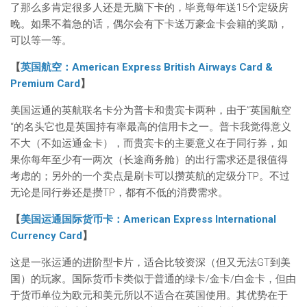
了那么多肯定很多人还是无脑下卡的，毕竟每年送15个定级房
晚。如果不着急的话，偶尔会有下卡送万豪金卡会籍的奖励，
可以等一等。
【
英国航空：American Express British Airways Card &
Premium Card
】
美国运通的英航联名卡分为普卡和贵宾卡两种，由于”英国航空
“的名头它也是英国持有率最高的信用卡之一。普卡我觉得意义
不大（不如运通金卡），而贵宾卡的主要意义在于同行券，如
果你每年至少有一两次（长途商务舱）的出行需求还是很值得
考虑的；另外的一个卖点是刷卡可以攒英航的定级分TP。不过
无论是同行券还是攒TP，都有不低的消费需求。
【
美国运通国际货币卡：American Express International
Currency Card
】
这是一张运通的进阶型卡片，适合比较资深（但又无法GT到美
国）的玩家。国际货币卡类似于普通的绿卡/金卡/白金卡，但由
于货币单位为欧元和美元所以不适合在英国使用。其优势在于