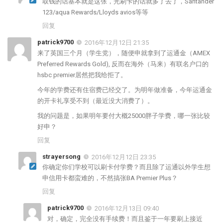
取钱的话基本就是这张，光刷卡的话就多了去了，Santander
123/aqua Rewards/Lloyds avios等等
回复
patrick9700
2016年12月12日 21:35
来了英国三个月（学生党），随便申就拿到了运通金（AMEX
Preferred Rewards Gold), 反而在海外（马来）有联名户口的
hsbc premier居然把我给拒了。
今年的学费还有住宿费已经交了。为明年做准备，今年运通金
的开卡礼享受不到（最近没大消费了）。
我的问题是，如果明年要付大概25000胖子学费，哪一张比较
好申？
回复
strayersong
2016年12月12日 23:35
你确定你们学校可以刷卡付学费？而且除了运通以外学生想
申信用卡都蛮难的，不然搞张BA Premier Plus？
回复
patrick9700
2016年12月13日 09:40
对，确定，完全没有手续费！而且鉴于一年要刷上接近