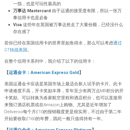
一指，也是可玩性最高的
万事达 Mastercard
由于运通的接受度有限，所以一张万
事信用卡也是必备
Visa
这些年在英国被万事达抢走了大量份额，已经没什么
存在感了
若你已经在英国信用卡的世界里如鱼得水，那么可以考虑
通过
GT转战美国
。
在整个信用卡系列中，我介绍了以下的信用卡：
【
运通金卡：American Express Gold
】
美国运通金卡应该是英国市场上最适合新人试手的卡片。此卡
申请难度不高，开卡奖励丰厚，常年至少有两万点MR积分的开
卡奖励、可以转换为各家航空里程和酒店积分，也可以直接用
来预订酒店机票或在Amazon上购物。尤其是近年增加了
Deliveroo每个月£10的报销额度更是很实用，不过由于第二年
开始要收取£160的年费，因此一般只值得持有一年。