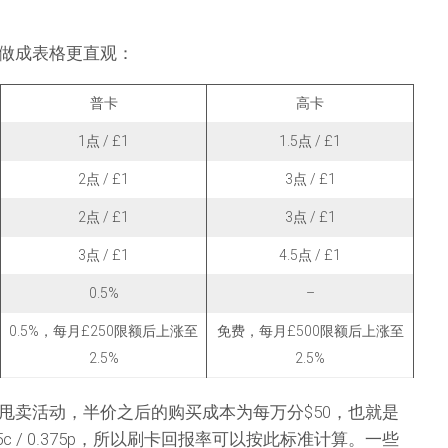
做成表格更直观：
普卡
高卡
1点 / £1
1.5点 / £1
2点 / £1
3点 / £1
2点 / £1
3点 / £1
3点 / £1
4.5点 / £1
0.5%
–
0.5%，每月£250限额后上涨至
免费，每月£500限额后上涨至
2.5%
2.5%
甩卖活动，半价之后的购买成本为每万分$50，也就是
c / 0.375p，所以刷卡回报率可以按此标准计算。一些