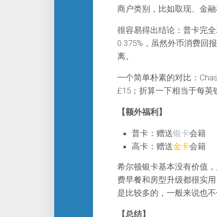
商户类别，比如取现、金融
很容易得出结论：普卡完全
0.375%，虽然外币消费
离。
一个简单朴素的对比：Cha
£15；折算一下相当于每英
【额外福利】
普卡：赠送
银卡
会籍
高卡：赠送
金卡
会籍
希尔顿银卡基本没有价值，
费早餐和房型升级都很实用
是比较多的，一般来说也不值
【总结】