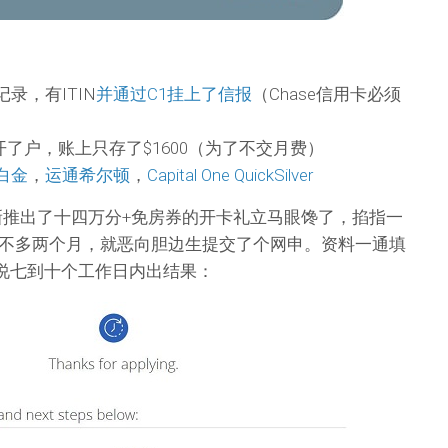
录，有ITIN
并通过C1挂上了信报
（Chase信用卡必须
e开了户，账上只存了$1600（为了不交月费）
白金
，
运通希尔顿
，
Capital One QuickSilver
er卡新推出了十四万分+免房券的开卡礼立马眼馋了，掐指一
不多两个月，就恶向胆边生提交了个网申。资料一通填
ew，说七到十个工作日内出结果：