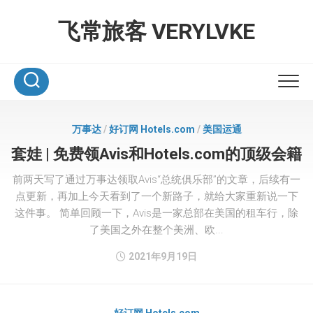
Skip
to
飞常旅客 VERYLVKE
content
万事达
/
好订网 Hotels.com
/
美国运通
套娃 | 免费领Avis和Hotels.com的顶级会籍
前两天写了通过万事达领取Avis“总统俱乐部”的文章，后续有一
点更新，再加上今天看到了一个新路子，就给大家重新说一下
这件事。 简单回顾一下，Avis是一家总部在美国的租车行，除
了美国之外在整个美洲、欧...
2021年9月19日