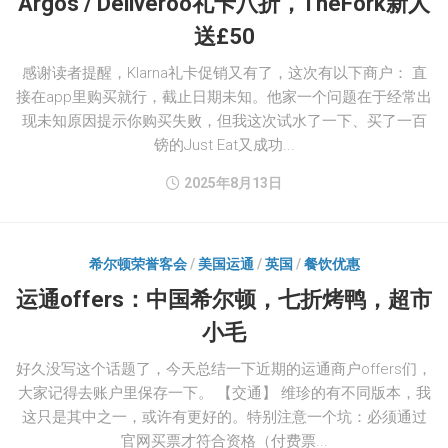
Argos / Deliveroo礼卡八折，TheFork新人
送£50
感谢读者提醒，Klarna礼卡促销又有了，这次有以下商户： 直
接在app里购买就行，截止日期未知。他家一个问题在于经常出
现未知原因提示你购买失败，但我这次试水了一下、买了一百
镑的Just Eat又成功...
2025年8月13日
希尔顿荣誉客会
/
美国运通
/
英国
/
餐饮优惠
运通offers：中国希尔顿，七折烤鸭，超市
小毛
好久没写这个话题了，今天总结一下近期的运通商户offers们，
大家记得去账户里保存一下。 【交通】 维珍的有不同版本，我
这只是其中之一，或许有更好的。特别注意一个坑：必须通过
官网买票才符合资格（付费票...