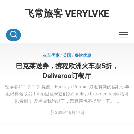
Skip
to
飞常旅客 VERYLVKE
content
火车优惠
/
英国
/
餐饮优惠
巴克莱送券，携程欧洲火车票5折，
Deliveroo订餐厅
经读者@口亨口亨 提醒，Barclays Premier最近有新的福利小羊
毛记得领取哦！App里登录它们的Barclays Experiences网站可
以看到： 差点被我错过了，巴克莱也不提醒一下。 ...
2026年6月17日