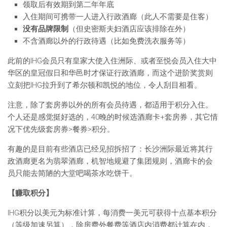
领取后有效期到第二年年底
入住期间可携带一人进入行政酒廊（此人不需要是住客）
没有品牌限制
（但史密斯夫妇酒店应该排除在外）
不含酒廊以外的行政待遇（比如免费洗衣服务等）
此前的IHG会员只有皇家大使入住洲际、或者至悦会员入住大中
华区的皇冠假日和华邑时才保证行政酒廊，而这个进阶奖赏则
立刻把IHG拉升到了希尔顿和凯悦的地位，令人刮目相看。
注意，除了套房券以外的所有会员待遇，都适用于积分入住。
个人还是感觉挺好选的，40晚的时候选酒廊卡+套房券，其它情
况下优先级套房券>餐券>积分。
有趣的是目前有些酒店已经见招拆招了：长沙洲际最近将其行
政酒廊更名为翡翠酒廊，机智地规避了集团规则，酒廊卡的会
员只能去简陋的大堂吧喝茶水吃饼干。
【赚取积分】
IHG积分以美元为标准计算，每消费一美元可获得十点基本积分
（等级加速另算），除房费外餐费等酒店内消费都计算在内，