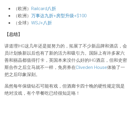
（欧洲）
Railcard八折
（欧洲）
万事达九折+房型升级+$100
（全球）
WSJ+八折
【总结】
讲道理IHG这几年还是挺努力的，拓展了不少新品牌和酒店，会
员计划焕新以后也有了新的活力和吸引力。国际上有许多家六
善和丽晶都值得打卡，英国本来没什么好的IHG酒店，但和史密
斯合作之后立马就不一样，免房券在
Cliveden House
体验了一
把之后印象深刻。
虽然每年保级钻石可能有戏，但酒廊卡四十晚的硬性规定我是
绝对没戏，有个早餐吃已经很知足咯！