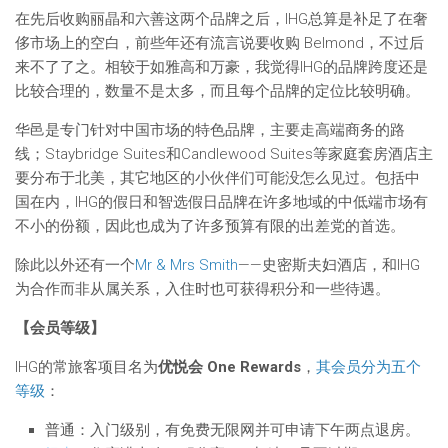
在先后收购丽晶和六善这两个品牌之后，IHG总算是补足了在奢
侈市场上的空白，前些年还有流言说要收购 Belmond，不过后
来不了了之。相较于如雅高和万豪，我觉得IHG的品牌跨度还是
比较合理的，数量不是太多，而且每个品牌的定位比较明确。
华邑是专门针对中国市场的特色品牌，主要走高端商务的路
线；Staybridge Suites和Candlewood Suites等家庭套房酒店主
要分布于北美，其它地区的小伙伴们可能没怎么见过。包括中
国在内，IHG的假日和智选假日品牌在许多地域的中低端市场有
不小的份额，因此也成为了许多预算有限的出差党的首选。
除此以外还有一个
Mr & Mrs Smith
——史密斯夫妇酒店，和IHG
为合作而非从属关系，入住时也可获得积分和一些待遇。
【会员等级】
IHG的常旅客项目名为
优悦会 One Rewards
，
其会员分为五个
等级
：
普通：入门级别，有免费无限网并可申请下午两点退房。