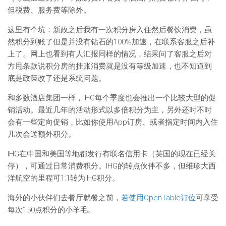
但税费、服务费等除外。
这里有个坑：新政之后我有一次积分房入住然后餐饮消费，虽
然积分到账了但是并没有钻石的100%加速，在联系客服之后补
上了。网上也看到有人汇报同样的情况，结果问了客服之后对
方甩条款说积分房的挂账消费就是没有等级加速，也不知道到
底是政策改了还是系统问题。
和多数酒店集团一样，IHG每个季度也会推出一个比较大型的促
销活动。最近几年的活动形式以多倍积分为主，另外还时不时
会有一些定向促销，比如你使用App订房、或者指定时间内入住
几次会送额外积分。
IHG在中国和美国等地都发行有联名信用卡（英国的现在已经关
停），可通过日常消费积分。IHG的转点伙伴不多，但维珍大西
洋航空的里程可1:1转为IHG积分。
海外的小伙伴们去餐厅就餐之前，
若使用OpenTable订位
可享受
每次150点积分的小羊毛。