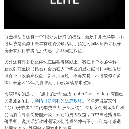
白金和钻石还有一个”积分房折扣“的权益，新政中并无详解，不
过应该是类似于去年有过的促销活动，指定时间区间内订积分
房会有八折或者九折优惠，并非固定权益。
另外还有许多权益体现在里程碑奖励上，将在下个段落详解。
新政以前至悦（钻石）会员在大中华区的皇冠假日和华邑酒店
可保证行政酒廊权益，新政后理论上不再支持，不过貌似许多
酒店表态2022年为宽限期，仍然延续原本政策。
比较特别的是，IHG旗下的洲际酒店（InterContinental）有自己
的常旅客项目，
详情可参阅我的这篇攻略
。简单来说需支付
40,000分或者$200的年费成为“洲际大使”，然后入住洲际酒店和
丽晶酒店可享受房型升级、延迟退房等权益，在中国还赠送单
份早餐。说实话新政对洲际大使造成的冲击不小，但每年赠送
的周末BOGO券用好了回本也挺容易。