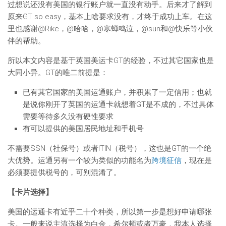
过想说还没有美国的银行账户就一直没有动手。后来才了解到
原来GT so easy，基本上啥要求没有，才终于成功上车。在这
里也感谢@Rike，@哈哈，@寒蝉鸣泣，@sun和@快乐等小伙
伴的帮助。
所以本文内容是基于英国美运卡GT的经验，不过其它国家也是
大同小异。GT的唯二前提是：
已有其它国家的美国运通账户，并积累了一定信用；也就
是说你刚开了英国的运通卡就想着GT是不成的，不过具体
需要等待多久没有硬性要求
有可以提供的美国居民地址和手机号
不需要SSN（社保号）或者ITIN（税号），这也是GT的一个绝
大优势。运通另有一个较为类似的功能名为
跨境征信
，现在是
必须要提供税号的，可别混淆了。
【卡片选择】
美国的运通卡有近乎二十个种类，所以第一步是想好申请哪张
卡。一般来说主流选择为白金，希尔顿或者万豪，我本人选择