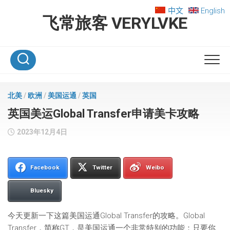
Skip
中文
English
to
飞常旅客 VERYLVKE
content
北美
/
欧洲
/
美国运通
/
英国
英国美运Global Transfer申请美卡攻略
2023年12月4日
Facebook
Twitter
Weibo
Bluesky
今天更新一下这篇美国运通Global Transfer的攻略。Global
Transfer，简称GT，是美国运通一个非常特别的功能：只要你