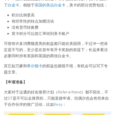
了
白金卡
。相较于
英国的美运白金卡
，美卡的部分优势包括：
积分比例更高
有经常性的转点加赠活动
没有货币转换费
英卡积分可以按汇率转到美卡账户
可惜有许多消费额度类的权益都只能在美国用，不过冲一把肯
定是不亏的，至少是在首年有开卡奖励的前提下；长远来看没
必要同时持有美国和英国的两张白金卡。
其它如万豪和
希尔顿卡
的权益也都很不错，有机会可以写下专
题文章。
【申请准备】
大家对于运通的好友推荐计划（Refer-a-friend）都不陌生，不
过GT是不可以走推荐的，只能直接申请。但偶尔也会有些来自
于合作伙伴的推广活动，比如
Resy
：