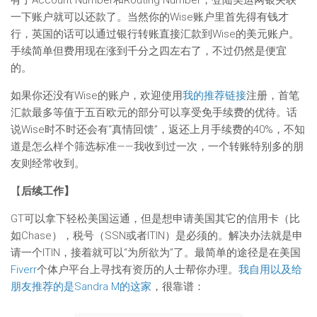
有了Account Number和Routing Number，登陆美运网银关联
一下账户就可以还款了。当然你的Wise账户里首先得有钱才
行，英国的话可以通过银行转账直接汇款到Wise的美元账户。
手续简单但费用现在涨到千分之四左右了，不过仍然是便宜
的。
如果你还没有Wise的账户，欢迎使用
我的推荐链接
注册，首笔
汇款最多等值于五百欧元的部分可以享受免手续费的优待。话
说Wise时不时还会有“真情回馈”，返还上月手续费的40%，不知
道是怎么样个筛选标准——我收到过一次，一个转账特别多的朋
友则经常收到。
【
后续工作】
GT可以拿下轻松美国运通，但是想申请美国其它的信用卡（比
如Chase），税号（SSN或者ITIN）是必须的。解决办法就是申
请一个ITIN，接着就可以“为所欲为”了。最简单的途径是在美国
Fiverr
个体户平台上寻找有资历的人士帮你办理。
我自用以及给
朋友推荐的是Sandra M的这家
，很靠谱：