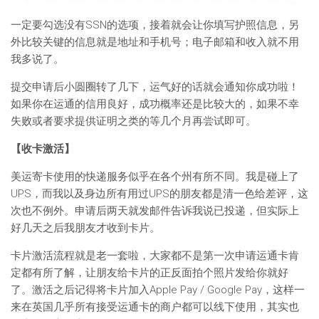
一定要勾选没有SSN的选项，接着就会让你填写护照信息，另
外比较关键的信息就是地址和手机号；电子邮箱和收入就不用
我多说了。
提交申请后小圆圈转了几下，运气好的话就会通知你成功啦！
如果你在运通的信用良好，成功概率还是比较大的，如果不幸
失败或者要求提供证明之类的等几个月再尝试即可。
【收卡激活】
美运寄卡使用的快递服务似乎在各个州有所不同。我是碰上了
UPS，而我以及身边所有用过UPS的朋友都是清一色给差评，这
次也不例外。申请后两天就发邮件告诉我说已投递，但实际上
好几天之后我朋友才收到卡片。
卡片激活流程就是老一套啦，大家都不是第一次申请运通卡肯
定都有所了解，让朋友给卡片的正反面拍个照片发给你就好
了。激活之后记得将卡片加入Apple Pay / Google Pay，这样一
来在英国几乎所有接受运通卡的商户都可以线下使用，其实也