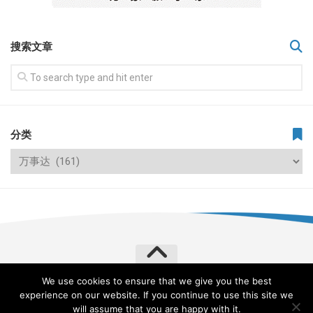
搜索文章
分类
We use cookies to ensure that we give you the best
飞常旅客 VERYLVKE © 2026. All Rights Reserved.
experience on our website. If you continue to use this site we
Powered by
WordPress
. Theme by
Alx
.
will assume that you are happy with it.