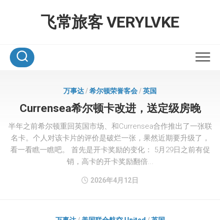
Skip
to
飞常旅客 VERYLVKE
content
万事达
/
希尔顿荣誉客会
/
英国
Currensea希尔顿卡改进，送定级房晚
半年之前希尔顿重回英国市场、和Currensea合作推出了一张联
名卡。个人对该卡片的评价是破烂一张，果然近期要升级了，
看一看瞧一瞧吧。 首先是开卡奖励的变化： 5月29日之前有促
销，高卡的开卡奖励翻倍...
2026年4月12日