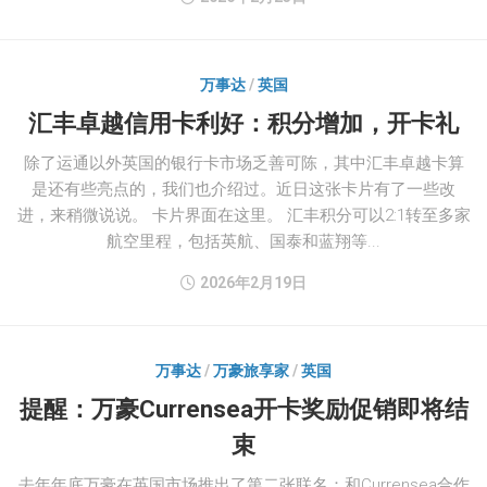
万事达
/
英国
汇丰卓越信用卡利好：积分增加，开卡礼
除了运通以外英国的银行卡市场乏善可陈，其中汇丰卓越卡算
是还有些亮点的，我们也介绍过。近日这张卡片有了一些改
进，来稍微说说。 卡片界面在这里。 汇丰积分可以2:1转至多家
航空里程，包括英航、国泰和蓝翔等...
2026年2月19日
万事达
/
万豪旅享家
/
英国
提醒：万豪Currensea开卡奖励促销即将结
束
去年年底万豪在英国市场推出了第二张联名：和Currensea合作