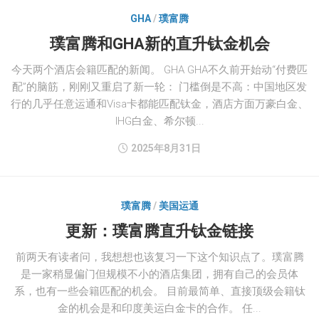
GHA
/
璞富腾
璞富腾和GHA新的直升钛金机会
今天两个酒店会籍匹配的新闻。 GHA GHA不久前开始动“付费匹
配”的脑筋，刚刚又重启了新一轮： 门槛倒是不高：中国地区发
行的几乎任意运通和Visa卡都能匹配钛金，酒店方面万豪白金、
IHG白金、希尔顿...
2025年8月31日
璞富腾
/
美国运通
更新：璞富腾直升钛金链接
前两天有读者问，我想想也该复习一下这个知识点了。璞富腾
是一家稍显偏门但规模不小的酒店集团，拥有自己的会员体
系，也有一些会籍匹配的机会。 目前最简单、直接顶级会籍钛
金的机会是和印度美运白金卡的合作。 任...