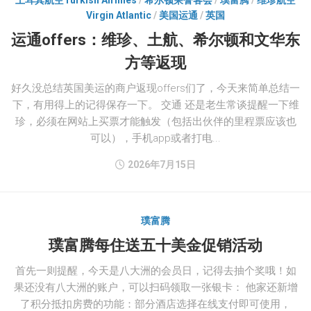
土耳其航空Turkish Airlines
/
希尔顿荣誉客会
/
璞富腾
/
维珍航空
Virgin Atlantic
/
美国运通
/
英国
运通offers：维珍、土航、希尔顿和文华东
方等返现
好久没总结英国美运的商户返现offers们了，今天来简单总结一
下，有用得上的记得保存一下。 交通 还是老生常谈提醒一下维
珍，必须在网站上买票才能触发（包括出伙伴的里程票应该也
可以），手机app或者打电...
2026年7月15日
璞富腾
璞富腾每住送五十美金促销活动
首先一则提醒，今天是八大洲的会员日，记得去抽个奖哦！如
果还没有八大洲的账户，可以扫码领取一张银卡： 他家还新增
了积分抵扣房费的功能：部分酒店选择在线支付即可使用，