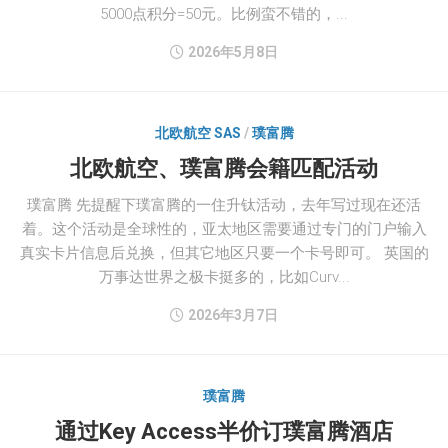
5000点积分=50元。比例蛮不错的，...
2026年5月8日
北欧航空 SAS
/
璞富腾
北欧航空、璞富腾会籍匹配活动
璞富腾 先提醒下璞富腾的一住升钛活动，去年写过现在还活
着。这个活动是全球性的，亚太地区需要通过专门的门户输入
真实卡片信息后兑换，但其它地区只要一个卡号即可。 英国的
万事达世界之极卡挺多的，比如Curv...
2026年3月7日
璞富腾
通过Key Access半价订璞富腾酒店