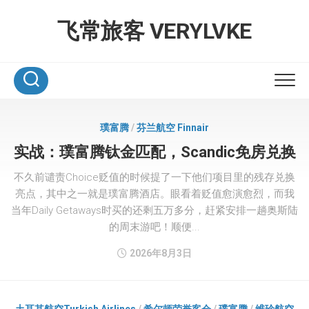
Skip
to
飞常旅客 VERYLVKE
content
璞富腾
/
芬兰航空 Finnair
实战：璞富腾钛金匹配，Scandic免房兑换
不久前谴责Choice贬值的时候提了一下他们项目里的残存兑换
亮点，其中之一就是璞富腾酒店。眼看着贬值愈演愈烈，而我
当年Daily Getaways时买的还剩五万多分，赶紧安排一趟奥斯陆
的周末游吧！顺便...
2026年8月3日