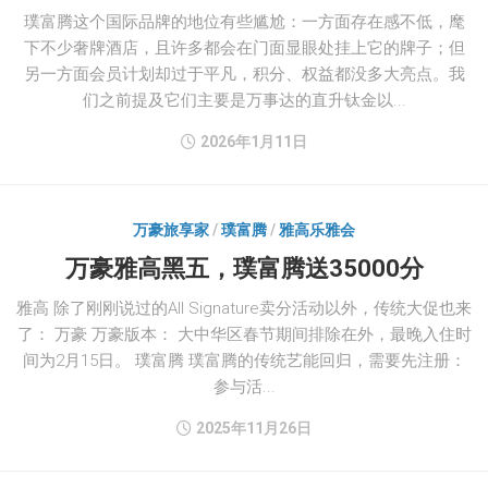
璞富腾这个国际品牌的地位有些尴尬：一方面存在感不低，麾
下不少奢牌酒店，且许多都会在门面显眼处挂上它的牌子；但
另一方面会员计划却过于平凡，积分、权益都没多大亮点。我
们之前提及它们主要是万事达的直升钛金以...
2026年1月11日
万豪旅享家
/
璞富腾
/
雅高乐雅会
万豪雅高黑五，璞富腾送35000分
雅高 除了刚刚说过的All Signature卖分活动以外，传统大促也来
了： 万豪 万豪版本： 大中华区春节期间排除在外，最晚入住时
间为2月15日。 璞富腾 璞富腾的传统艺能回归，需要先注册：
参与活...
2025年11月26日