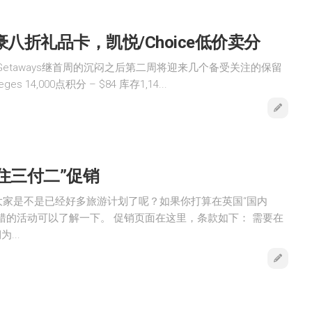
s: 万豪八折礼品卡，凯悦/Choice低价卖分
 Getaways继首周的沉闷之后第二周将迎来几个备受关注的保留
eges 14,000点积分 – $84 库存1,14...
住三付二”促销
大家是不是已经好多旅游计划了呢？如果你打算在英国“国内
错的活动可以了解一下。 促销页面在这里，条款如下： 需要在
...