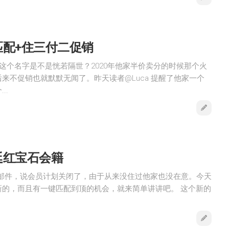
配+住三付二促销
这个名字是不是恍若隔世？2020年他家半价卖分的时候那个火
来不促销也就默默无闻了。昨天读者@Luca 提醒了他家一个
..
廷红宝石会籍
朗廷的邮件，说会员计划关闭了，由于从来没住过他家也没在意。今天
新的，而且有一键匹配到顶的机会，就来简单讲讲吧。 这个新的