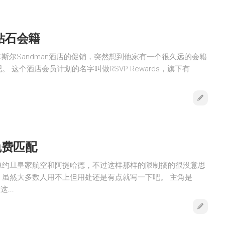
升钻石会籍
到纽卡斯尔Sandman酒店的促销，突然想到他家有一个很久远的会籍
 这个酒店会员计划的名字叫做RSVP Rewards，旗下有
籍免费匹配
像约旦皇家航空和阿提哈德，不过这样那样的限制搞的很没意思
，虽然大多数人用不上但用处还是有点就写一下吧。 主角是
...