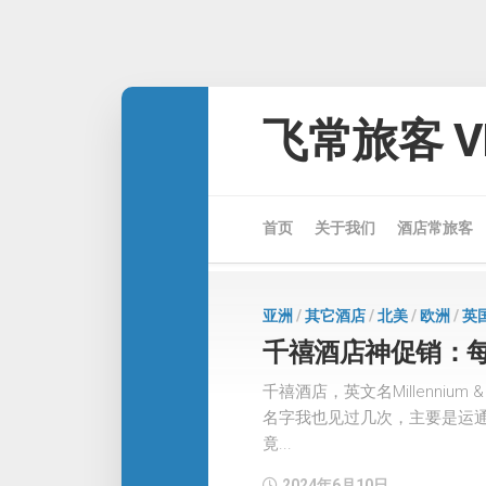
Skip
to
飞常旅客 VE
content
首页
关于我们
酒店常旅客
亚洲
/
其它酒店
/
北美
/
欧洲
/
英
千禧酒店神促销：每住
千禧酒店，英文名Millenniu
名字我也见过几次，主要是运通
竟...
2024年6月10日