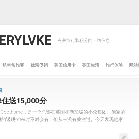
RYLVKE
有关旅行和积分的一切信息
航空常旅客
优惠促销
英国信用卡
英国生活
旅行体验
网站
国
送15,000分
m & Copthorne，是一个总部在英国和新加坡的小众集团。他家的
的返现offer时不时会有，但从来没有关注过。今天发现他家