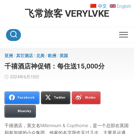
Skip
中文
English
to
飞常旅客 VERYLVKE
content
亚洲
/
其它酒店
/
北美
/
欧洲
/
英国
千禧酒店神促销：每住送15,000分
2024年6月10日
Facebook
Twitter
Weibo
Bluesky
千禧酒店，英文名Millennium & Copthorne，是一个总部在英国
和新加坡的小众集团。他家的名字我也见过几次，主要是运通