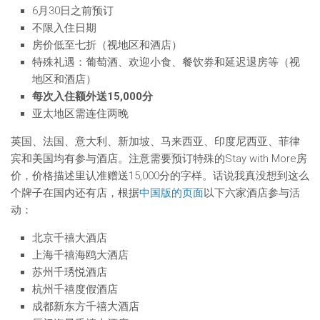
6月30日之前预订
不限入住日期
房价低至七折（视地区和酒店）
特殊礼遇：葡萄酒、欢迎小食、餐饮券和延迟退房等（视
地区和酒店）
每次入住额外送15,000分
亚太地区需连住两晚
英国、法国、意大利、新加坡、马来西亚、印度尼西亚、菲律
宾和美国均有参与酒店。注意需要预订特殊的Stay with More房
价，价格描述里认准赠送15,000分的字样。话说我真没想到这么
个牌子在国内还有店，根据
中国版的页面
以下六家酒店参与活
动：
北京千禧大酒店
上海千禧海鸥大酒店
苏州千琇悦酒店
杭州千禧度假酒店
成都新东方千禧大酒店