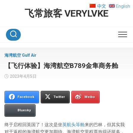
Skip
中文
English
to
飞常旅客 VERYLVKE
content
海湾航空 Gulf Air
【飞行体验】海湾航空B789金隼商务舱
2023年4月5日
Facebook
Twitter
Weibo
Bluesky
终于启程回英国了！这次是坐
英航头等舱
来的巴林，但其实我
对于返程的海湾航空更加期待。海湾航空里程票放得还挺多，