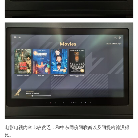
电影电视内容比较贫乏，和中东同侪阿联酋以及阿提哈德没得
比。