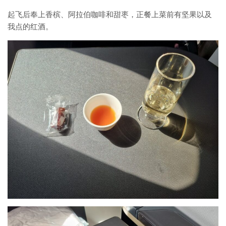
起飞后奉上香槟、阿拉伯咖啡和甜枣，正餐上菜前有坚果以及
我点的红酒。