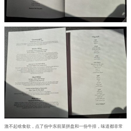
激不起啥食欲，点了份中东前菜拼盘和一份牛排，味道都非常