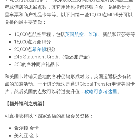
程或酒店的忠诚点数，其它用途包括偿还账户金、兑换欧洲之
星车票和商户礼品卡等等。以下归纳一些10,000点MR积分可以
兑换的最主要奖励：
10,000点航空里程，包括
英国航空
、
维珍
、新航和汉莎等等
15,000点万豪积分
20,000点
希尔顿
积分
£45 Statement Credit（偿还账户金）
£50的各种商户礼品卡
和美国卡片铺天盖地的各种促销形成对比，英国运通极少有转
点的加赠活动。一个进阶玩法是通过Global Transfer申请美国卡
片，然后英国的点数可以转过去升值，
攻略可参考这里
。
【额外福利之机酒】
可直接获得以下四家酒店的高级会员资格：
希尔顿 金卡
美利亚 金卡