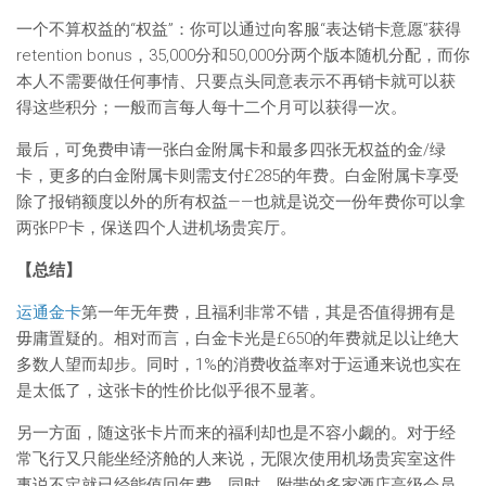
一个不算权益的“权益”：你可以通过向客服“表达销卡意愿”获得
retention bonus，35,000分和50,000分两个版本随机分配，而你
本人不需要做任何事情、只要点头同意表示不再销卡就可以获
得这些积分；一般而言每人每十二个月可以获得一次。
最后，可免费申请一张白金附属卡和最多四张无权益的金/绿
卡，更多的白金附属卡则需支付£285的年费。白金附属卡享受
除了报销额度以外的所有权益——也就是说交一份年费你可以拿
两张PP卡，保送四个人进机场贵宾厅。
【总结】
运通金卡
第一年无年费，且福利非常不错，其是否值得拥有是
毋庸置疑的。相对而言，白金卡光是£650的年费就足以让绝大
多数人望而却步。同时，1%的消费收益率对于运通来说也实在
是太低了，这张卡的性价比似乎很不显著。
另一方面，随这张卡片而来的福利却也是不容小觑的。对于经
常飞行又只能坐经济舱的人来说，无限次使用机场贵宾室这件
事说不定就已经能值回年费。同时，附带的多家酒店高级会员