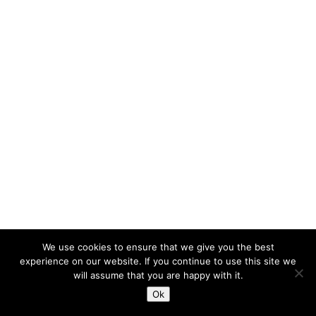
We use cookies to ensure that we give you the best
experience on our website. If you continue to use this site we
will assume that you are happy with it.
请使用以下赞助链接支持我们，谢谢！
Ok