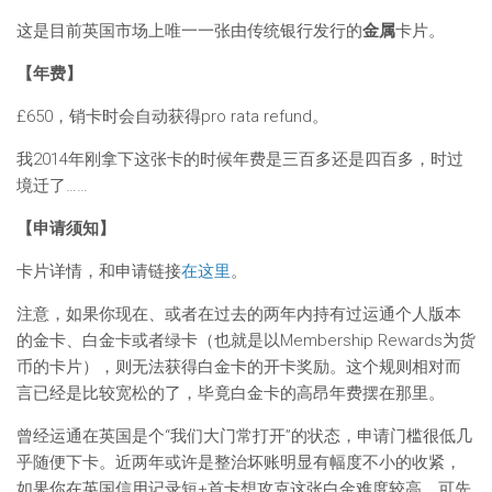
这是目前英国市场上唯一一张由传统银行发行的
金属
卡片。
【年费】
£650，销卡时会自动获得pro rata refund。
我2014年刚拿下这张卡的时候年费是三百多还是四百多，时过
境迁了……
【申请须知】
卡片详情，和申请链接
在这里
。
注意，如果你现在、或者在过去的两年内持有过运通个人版本
的金卡、白金卡或者绿卡（也就是以Membership Rewards为货
币的卡片），则无法获得白金卡的开卡奖励。这个规则相对而
言已经是比较宽松的了，毕竟白金卡的高昂年费摆在那里。
曾经运通在英国是个“我们大门常打开”的状态，申请门槛很低几
乎随便下卡。近两年或许是整治坏账明显有幅度不小的收紧，
如果你在英国信用记录短+首卡想攻克这张白金难度较高。可先