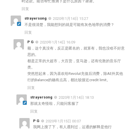
时还款。能否帮忙推测下是什么原因？谢谢。
回复
strayersong
2020年1月14日 15:27
不是很清楚，我能想到的就是可能有灰色地带的消费？
回复
P G
2020年1月14日 16:09
额，这个真没有，反正是匿名的，就算有，我也没啥不好意
思的。
都是正常的大超市，大百货，亚马逊，还有伦敦的音乐厅
类。
突然想起来，因为喜欢给Revolut充值后消费，除AE外其他
行的Balance的确有点高，都比较接近credit limit。
回复
strayersong
2020年1月14日 18:13
那就太奇怪啦，只能问客服了
回复
P G
2020年1月15日 00:07
我网上搜了下，有人遇到过，运通的解释是他行