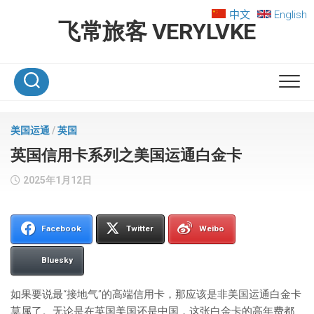
Skip
中文
English
to
飞常旅客 VERYLVKE
content
美国运通
/
英国
英国信用卡系列之美国运通白金卡
2025年1月12日
Facebook
Twitter
Weibo
Bluesky
如果要说最“接地气”的高端信用卡，那应该是非美国运通白金卡
莫属了。无论是在英国美国还是中国，这张白金卡的高年费都