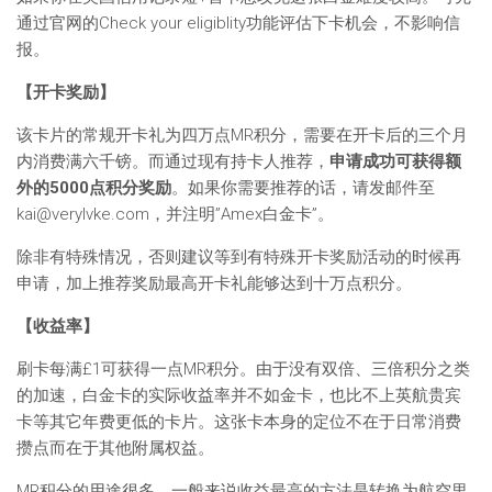
通过官网的Check your eligiblity功能评估下卡机会，不影响信
报。
【开卡奖励】
该卡片的常规开卡礼为四万点MR积分，需要在开卡后的三个月
内消费满六千镑。而通过现有持卡人推荐，
申请成功可获得额
外的5000点积分奖励
。如果你需要推荐的话，请发邮件至
kai@verylvke.com
，并注明”Amex白金卡”。
除非有特殊情况，否则建议等到有特殊开卡奖励活动的时候再
申请，加上推荐奖励最高开卡礼能够达到十万点积分。
【收益率】
刷卡每满£1可获得一点MR积分。由于没有双倍、三倍积分之类
的加速，白金卡的实际收益率并不如金卡，也比不上英航贵宾
卡等其它年费更低的卡片。这张卡本身的定位不在于日常消费
攒点而在于其他附属权益。
MR积分的用途很多，一般来说收益最高的方法是转换为航空里