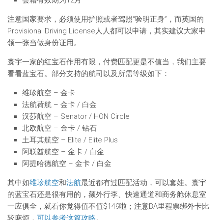
会籍有效期为12月
注意国家要求，必须使用护照或者驾照“验明正身”，而英国的
Provisional Driving License人人都可以申请，其实建议大家申
领一张当做身份证用。
寰宇一家的红宝石作用有限，付费匹配更是不值当，我们主要
看看蓝宝石。部分支持的航司以及所需等级如下：
维珍航空 – 金卡
法航荷航 – 金卡 / 白金
汉莎航空 – Senator / HON Circle
北欧航空 – 金卡 / 钻石
土耳其航空 – Elite / Elite Plus
阿联酋航空 – 金卡 / 白金
阿提哈德航空 – 金卡 / 白金
其中如
维珍航空
和
法航
最近都有过匹配活动，可以套娃。寰宇
的蓝宝石还是很有用的，额外行李、快速通道和商务舱休息室
一应俱全，就看你觉得值不值$149啦；注意BA里程票绑外卡比
较麻烦，
可以参考这篇攻略
。