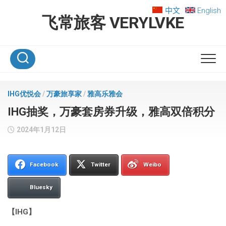
Skip
中文
English
to
飞常旅客 VERYLVKE
content
IHG优悦会
/
万豪旅享家
/
雅高乐雅会
IHG抽奖，万豪套房券升级，雅高双倍积分
2024年1月12日
Facebook
Twitter
Weibo
Bluesky
【IHG】