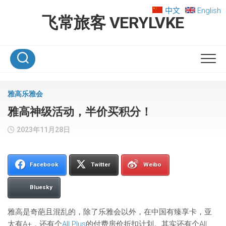
Skip
中文
English
to
飞常旅客 VERYLVKE
content
雅高乐雅会
雅高神级活动，半价买积分！
2023年11月28日
Facebook
Twitter
Weibo
Bluesky
雅高是奇葩且混乱的，除了乐雅会以外，在中国有臻享卡，亚
太有A+，还有个
All Plus
的付费房价折扣计划。其实还有个All