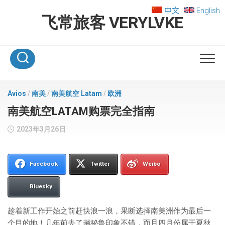
Skip
中文
English
to
飞常旅客 VERYLVKE
content
Avios
/
南美
/
南美航空 Latam
/
欧洲
南美航空LATAM购票完全指南
2023年3月26日
Facebook
Twitter
Weibo
Bluesky
趁着新工作开始之前赶快浪一浪，果断选择南美洲作为最后一
个目的地！几年前去了趟秘鲁印象不错，而且四月份属于夏秋