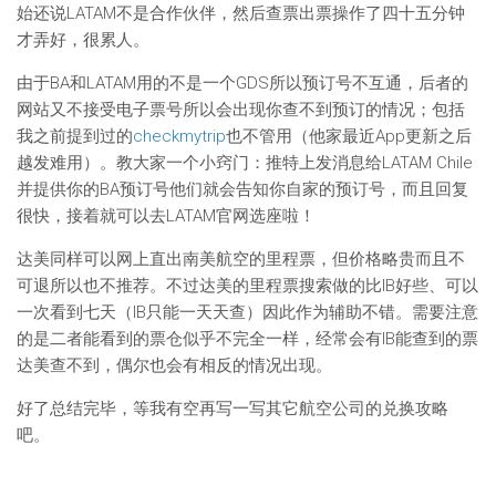
始还说LATAM不是合作伙伴，然后查票出票操作了四十五分钟
才弄好，很累人。
由于BA和LATAM用的不是一个GDS所以预订号不互通，后者的
网站又不接受电子票号所以会出现你查不到预订的情况；包括
我之前提到过的
checkmytrip
也不管用（他家最近App更新之后
越发难用）。教大家一个小窍门：推特上发消息给LATAM Chile
并提供你的BA预订号他们就会告知你自家的预订号，而且回复
很快，接着就可以去LATAM官网选座啦！
达美同样可以网上直出南美航空的里程票，但价格略贵而且不
可退所以也不推荐。不过达美的里程票搜索做的比IB好些、可以
一次看到七天（IB只能一天天查）因此作为辅助不错。需要注意
的是二者能看到的票仓似乎不完全一样，经常会有IB能查到的票
达美查不到，偶尔也会有相反的情况出现。
好了总结完毕，等我有空再写一写其它航空公司的兑换攻略
吧。