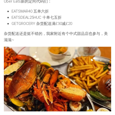
Uber Eats新的定向代码们：
EATSMAR40 五单六折
EATSDEAL25HUC 十单七五折
GETGROCERY 杂货配送满£30减£20
杂货配送还是挺不错的，我家附近有个中式甜品店也参与，美
滋滋~