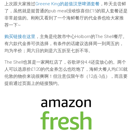
上次跟大家推过
Greene King的超值汉堡啤酒套餐
，昨天去尝鲜
了，虽然就是挺普通的pub meal没啥惊喜但£15的双人套餐还是
非常超值的。刚刚又看到了一个海鲜餐厅的代金券也给大家推
荐一下~
购买链接在这里
，主角是伦敦市中心Holborn的The Shell餐厅。
有六款代金券可供选择，有条件的话建议选择周一到周五的，
均为半价；周六日的则是六五折至七折不等。
The Shell也算是一家网红店了，谷歌评分4.4还蛮放心的。两个
人可以选原价£120的代金券怎么也吃饱了，海鲜大餐人均£30就
伦敦的物价来说很爽啊！但注意仅限午市（12点-3点），而且要
提前通过页面上的链接预约。