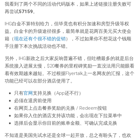
我看到了两个不同的活动代码版本，如果上述链接注册失败可
再尝试
57159
。
IHG白金不算特别给力，但毕竟也有积分加速和房型升级等权
益。白金卡的升级途径很多，最简单就是花两百美元买大使会
籍（
现在还有个很不错的促销
），不过如果你不想花这个钱顺
手注册下本次挑战活动也不错。
另外，IHG新政之后大家反响普遍不错，但吐槽最多的就是后台
系统接入进展太慢，$20餐券的里程碑奖励一直没法用只能眼看
着有效期越来越短。不过根据Flyertalk上一名网友的汇报，这个
功能已经可以在部分酒店使用了。
只有
官网
支持兑换（App还不行）
必须在退房前使用
在网页上点击餐券奖励的兑换 / Redeem按钮
如果你入住的酒店支持该功能，会出现在下拉菜单中
选择后会显示你目前的账单金额、可确认完成兑换
不知道是美国先试水还是全球一起开放，总之有盼头了，也欢