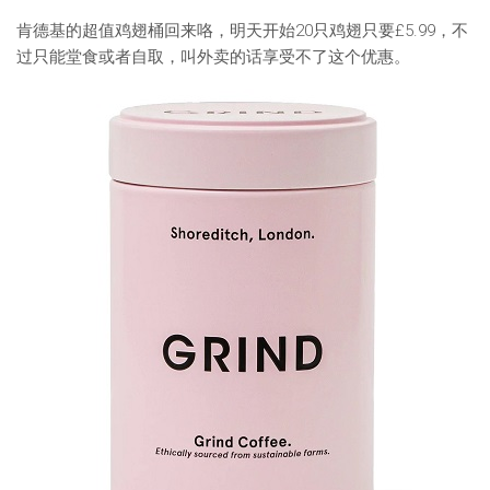
肯德基的超值鸡翅桶回来咯，明天开始20只鸡翅只要£5.99，不
过只能堂食或者自取，叫外卖的话享受不了这个优惠。