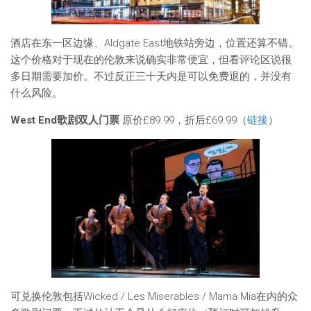
酒店在东一区边缘、Aldgate East地铁站旁边，位置还算不错。
这个价格对于现在的伦敦来说确实非常便宜，但看评论区说很
多日期需要加价。不过反正三十天内是可以免费退的，并没有
什么风险。
West End歌剧双人门票
原价£89.99，折后£69.99（
链接
）
可兑换伦敦包括Wicked / Les Miserables / Mama Mia在内的众