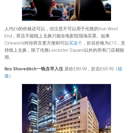
人均£6的价格还可以，但注意不可以用于伦敦的Vue West
End，而且不能线上兑换只能在电影院现场买票。如果
Cineworld对你而言更方便则可以
买这个
，折后价格为£15，支
持线上兑换，除了伦敦Leicester Square以外的所有门店都能
用。
Ibis Shoreditch一晚含早入住
原价£89.99，折后£69.99（
链
接
）