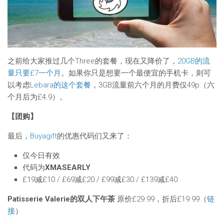
之前给大家推过几个Three的套餐，现在又降价了，
20GB的流
量只要£7一个月
。如果你只是想要一个最便宜的手机卡，则可
以考虑
Lebara的这个套餐
，3GB流量前六个月的月费仅49p（六
个月后为£4.9）。
【团购】
最后，
Buyagift
的优惠代码们又来了：
仅今日有效
代码为
XMASEARLY
£19减£10 / £69减£20 / £99减£30 / £139减£40
Patisserie Valerie的双人下午茶
原价£29.99，折后£19.99（
链
接
）