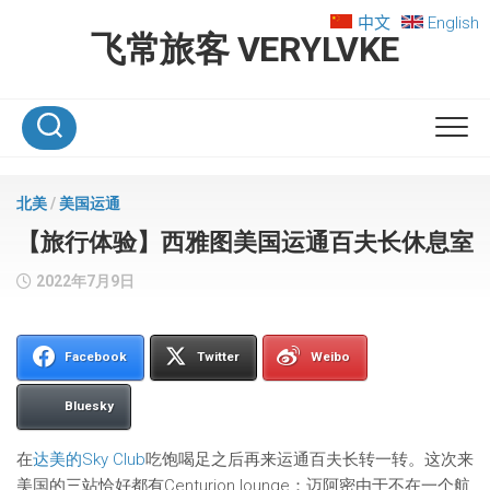
Skip
中文
English
to
飞常旅客 VERYLVKE
content
北美
/
美国运通
【旅行体验】西雅图美国运通百夫长休息室
2022年7月9日
Facebook
Twitter
Weibo
Bluesky
在
达美的Sky Club
吃饱喝足之后再来运通百夫长转一转。这次来
美国的三站恰好都有Centurion lounge：迈阿密由于不在一个航