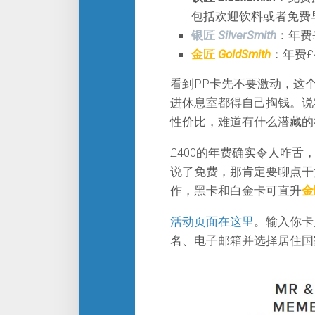
包括欢迎饮料或者免费早
银匠
SilverSmith
：年费
金匠
GoldSmith
：年费£
看到PP卡先不要激动，这
进休息室都得自己掏钱。说
性价比，难道有什么潜藏的
£400的年费确实令人咋舌
说了免费，那肯定要聊点干货的
作，黑卡和白金卡可直升
金
活动页面在这里
。输入你卡
名、电子邮箱并选择居住国