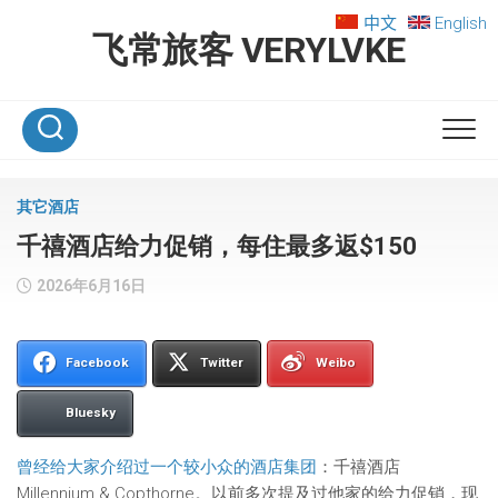
Skip
中文
English
to
飞常旅客 VERYLVKE
content
其它酒店
千禧酒店给力促销，每住最多返$150
2026年6月16日
Facebook
Twitter
Weibo
Bluesky
曾经给大家介绍过一个较小众的酒店集团
：千禧酒店
Millennium & Copthorne。以前多次提及过他家的给力促销，现