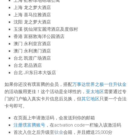
上海 虹桥绿地铂瑞公寓
上海 龙之梦大酒店
上海 喜马拉雅酒店
沈阳 龙之梦大酒店
玉溪 抚仙湖宝麗湾酒店及度假村
香港 富丽敦海洋公园酒店
澳门 永利皇宫酒店
澳门 永利澳门酒店
台北 凯渡广场酒店
台北 君品酒店
台北 JR东日本大饭店
如果你还没有璞富腾的会员，搭配
万事达世界之极一住升钛金
的活动服用更佳！这个活动是全球性的，
亚太地区
需要通过专
门的门户输入真实卡片信息后兑换，但
其它地区
只要一个合法
卡号即可。
在页面上申请激活码，会发送到你的邮箱
注册璞富腾账号
，在actvation code一栏输入该激活码
首次入住之后升级至
钛金
会籍，并且赠送25,000分