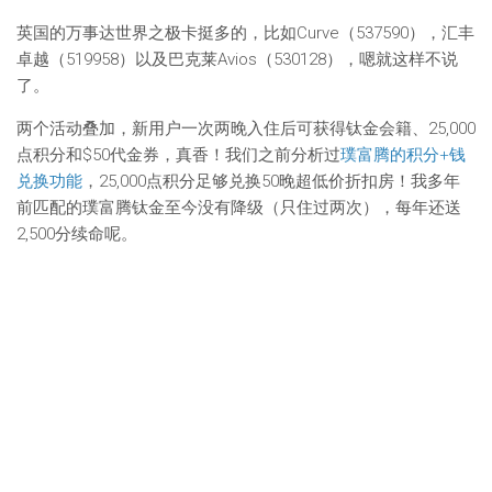
英国的万事达世界之极卡挺多的，比如Curve（537590），汇丰
卓越（519958）以及巴克莱Avios（530128），嗯就这样不说
了。
两个活动叠加，新用户一次两晚入住后可获得钛金会籍、25,000
点积分和$50代金券，真香！我们之前分析过
璞富腾的积分+钱
兑换功能
，25,000点积分足够兑换50晚超低价折扣房！我多年
前匹配的璞富腾钛金至今没有降级（只住过两次），每年还送
2,500分续命呢。