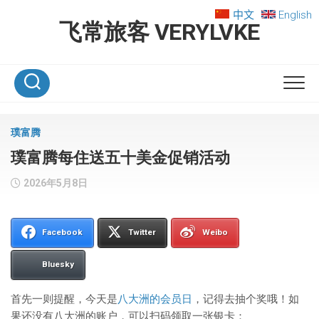
Skip
中文
English
to
飞常旅客 VERYLVKE
content
璞富腾
璞富腾每住送五十美金促销活动
2026年5月8日
Facebook
Twitter
Weibo
Bluesky
首先一则提醒，今天是
八大洲的会员日
，记得去抽个奖哦！如
果还没有八大洲的账户，可以扫码领取一张银卡：