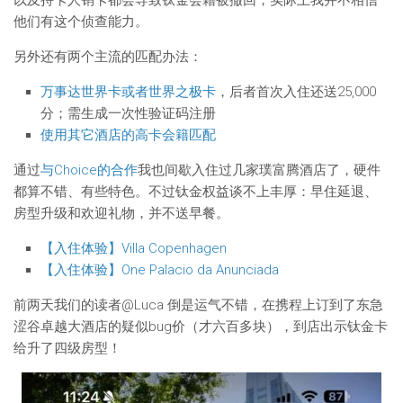
以及持卡人销卡都会导致钛金会籍被撤回，实际上我并不相信
他们有这个侦查能力。
另外还有两个主流的匹配办法：
万事达世界卡或者世界之极卡
，后者首次入住还送25,000
分；需生成一次性验证码注册
使用其它酒店的高卡会籍匹配
通过
与Choice的合作
我也间歇入住过几家璞富腾酒店了，硬件
都算不错、有些特色。不过钛金权益谈不上丰厚：早住延退、
房型升级和欢迎礼物，并不送早餐。
【入住体验】Villa Copenhagen
【入住体验】One Palacio da Anunciada
前两天我们的读者@Luca 倒是运气不错，在携程上订到了东急
涩谷卓越大酒店的疑似bug价（才六百多块），到店出示钛金卡
给升了四级房型！