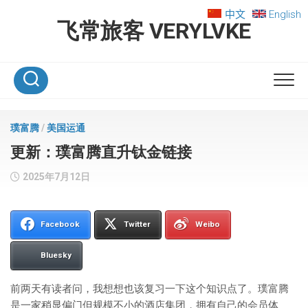
Skip
中文
English
to
飞常旅客 VERYLVKE
content
璞富腾
/
美国运通
更新：璞富腾直升钛金链接
2025年7月12日
Facebook
Twitter
Weibo
Bluesky
前两天有读者问，我想想也该复习一下这个知识点了。璞富腾
是一家稍显偏门但规模不小的酒店集团，拥有自己的会员体