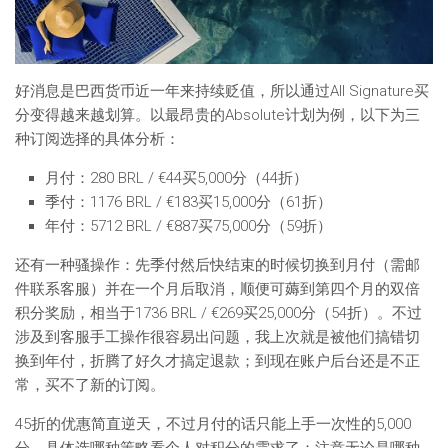
好消息是巴西货币近一年来持续贬值，所以通过All Signature买
分变得越来越划算。以最昂贵的Absolute计划为例，以下为三
种订阅选择的具体分析：
月付：280 BRL / €44买5,000分（44折）
季付：1176 BRL / €183买15,000分（61折）
年付：5712 BRL / €887买75,000分（59折）
还有一种骚操作：先季付然后快结束的时候切换到月付（需邮
件联系客服）并在一个月后取消，顺便可薅到第四个月的双倍
积分奖励，相当于1736 BRL / €269买25,000分（54折）。不过
涉及到客服手工操作很容易出问题，我上次就是被他们搞错切
换到年付，折腾了好久才搞定退款；到现在账户后台还是不正
常，买不了新的订阅。
45折的优惠简直逆天，不过月付的话只能上手一次性的5,000