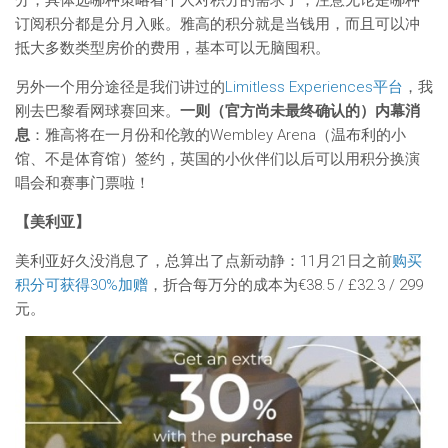
分，具体选哪种策略看个人对积分的需求了；注意无论是哪种
订阅积分都是分月入账。雅高的积分就是当钱用，而且可以冲
抵大多数类型房价的费用，基本可以无脑囤积。
另外一个用分途径是我们讲过的
Limitless Experiences平台
，我
刚去巴黎看网球赛回来。
一则（官方尚未最终确认的）内幕消
息
：雅高将在一月份和伦敦的Wembley Arena（温布利的小
馆、不是体育馆）签约，英国的小伙伴们以后可以用积分换演
唱会和赛事门票啦！
【美利亚】
美利亚好久没消息了，总算出了点新动静：11月21日之前
购买
积分可获得30%加赠
，折合每万分的成本为€38.5 / £32.3 / 299
元。