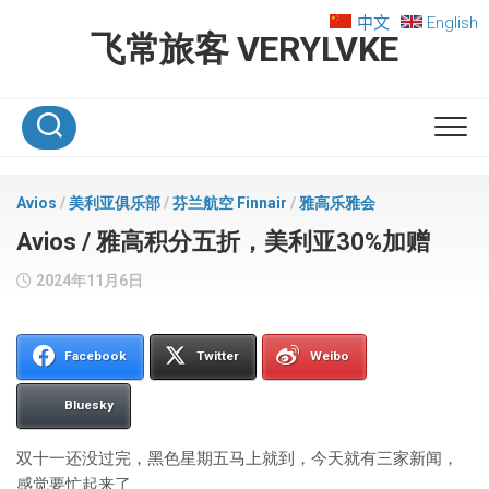
Skip
中文
English
to
飞常旅客 VERYLVKE
content
Avios
/
美利亚俱乐部
/
芬兰航空 Finnair
/
雅高乐雅会
Avios / 雅高积分五折，美利亚30%加赠
2024年11月6日
Facebook
Twitter
Weibo
Bluesky
双十一还没过完，黑色星期五马上就到，今天就有三家新闻，
感觉要忙起来了……