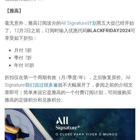
【雅高】
毫无意外，雅高订阅送分的
All Signature计划
黑五大促已经开始
了。12月2日之前，订阅时输入优惠代码
BLACKFRIDAY2024
可
享受如下折扣：
月付 5折
季付 7折
年付 85折
折扣仅在第一个周期有效（月/季度/年），之后恢复原价。All
Signature
我们说过很多遍
就不大幅展开了，参阅之前的介绍文
章即可；简单来说它是雅高的一个付费订阅计划，可间接购买
雅高的定级积分和兑换积分。