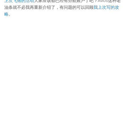
上次飞猪的活动
大家应该都已经有芬航账户了吧？Avios这种老
油条就不必我再重新介绍了，有问题的可以回顾
我上次写的攻
略
。