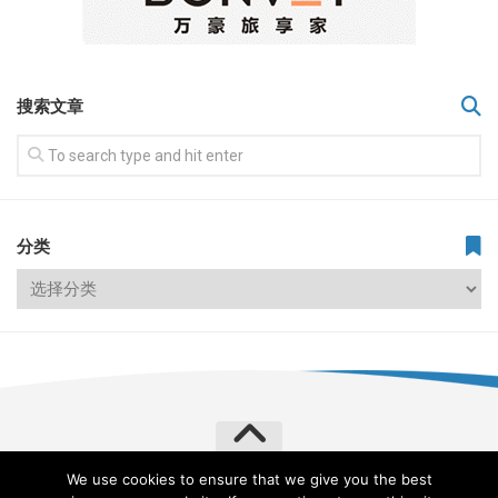
搜索文章
分类
We use cookies to ensure that we give you the best
飞常旅客 VERYLVKE © 2026. All Rights Reserved.