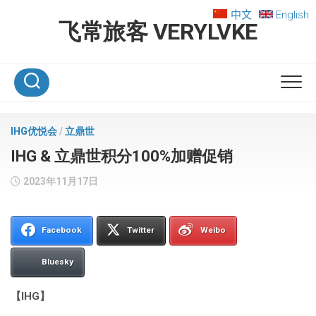
Skip
中文
English
to
飞常旅客 VERYLVKE
content
IHG优悦会
/
立鼎世
IHG & 立鼎世积分100%加赠促销
2023年11月17日
Facebook
Twitter
Weibo
Bluesky
【IHG】