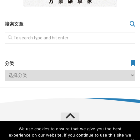
搜索文章
分类
We use cookies to ensure that we give you the best
飞常旅客 VERYLVKE © 2026. All Rights Reserved.
experience on our website. If you continue to use this site we
Powered by
WordPress
. Theme by
Alx
.