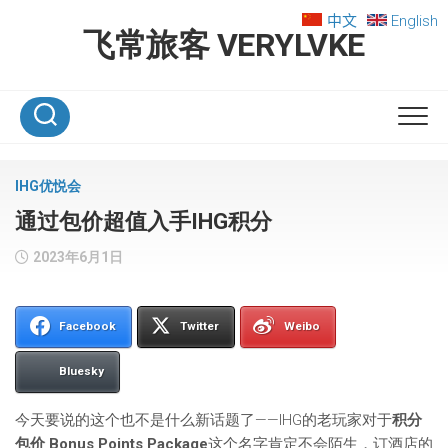
Skip
中文
English
to
飞常旅客 VERYLVKE
content
IHG优悦会
通过包价超值入手IHG积分
2023年6月1日
Facebook
Twitter
Weibo
Bluesky
今天要说的这个也不是什么新话题了——IHG的老玩家对于
积分
包价 Bonus Points Package
这个名字肯定不会陌生，订酒店的