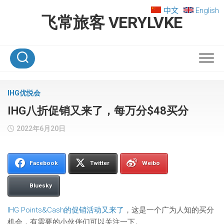
Skip
中文
English
to
飞常旅客 VERYLVKE
content
IHG优悦会
IHG八折促销又来了，每万分$48买分
2022年6月20日
Facebook
Twitter
Weibo
Bluesky
IHG Points&Cash的促销活动又来了
，这是一个广为人知的买分
机会，有需要的小伙伴们可以关注一下。