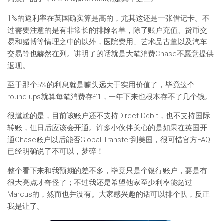
1%的返利率在英国确实算是高的，尤其这还是一张借记卡。不
过需要注意的是有非常长的排除名单，除了账户充值、货币交
易和赌博等情理之中的以外，医院费用、艺术品古董以及汽车
交易等也赫然在列。讲明了的话就是大笔消费Chase不愿意提供
返现。
至于那个5%的利息就是噱头远大于实用价值了，毕竟这个
round-ups就算每笔消费存£1，一年下来也根本存不了几个钱。
很尴尬的是，目前该账户还不支持Direct Debit，也不支持国际
转账，但日后应该会开通。许多小伙伴关心的是如果在英国开
通Chase账户以后能否Global Transfer到美国，很可惜官方FAQ
已经明确说了不可以，梦碎！
整个看下来和我预期的差不多，毕竟只是个银行账户，要是有
很大亮点才奇怪了；不过我还是希望他家至少利率能超过
Marcus的，然而也并没有。大家感兴趣的话可以排个队，反正
我是让了。