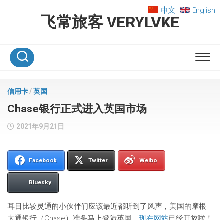
Skip
中文
English
to
飞常旅客 VERYLVKE
content
信用卡
/
英国
Chase银行正式进入英国市场
2021年9月21日
Facebook
Twitter
Weibo
Bluesky
耳目比较灵通的小伙伴们应该最近都听到了风声，美国的摩根
大通银行（Chase）准备马上登陆英国，
现在网站
已经开放啦！