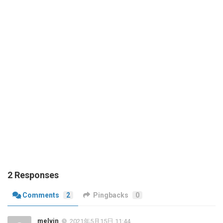
2 Responses
Comments
2
Pingbacks
0
melvin
2021年5月15日 11:44