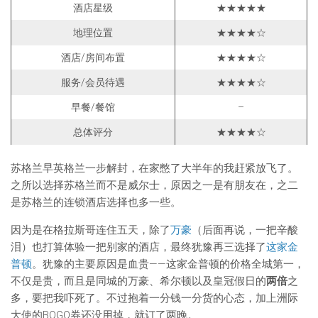
酒店星级
★★★★★
地理位置
★★★★☆
酒店/房间布置
★★★★☆
服务/会员待遇
★★★★☆
早餐/餐馆
–
总体评分
★★★★☆
苏格兰早英格兰一步解封，在家憋了大半年的我赶紧放飞了。
之所以选择苏格兰而不是威尔士，原因之一是有朋友在，之二
是苏格兰的连锁酒店选择也多一些。
因为是在格拉斯哥连住五天，除了
万豪
（后面再说，一把辛酸
泪）也打算体验一把别家的酒店，最终犹豫再三选择了
这家金
普顿
。犹豫的主要原因是血贵——这家金普顿的价格全城第一，
不仅是贵，而且是同城的万豪、希尔顿以及皇冠假日的
两倍
之
多，要把我吓死了。不过抱着一分钱一分货的心态，加上洲际
大使的BOGO券还没用掉，就订了两晚。