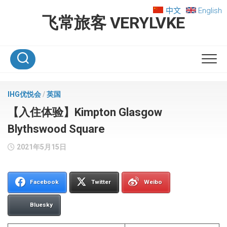
Skip
中文
English
to
飞常旅客 VERYLVKE
content
IHG优悦会
/
英国
【入住体验】Kimpton Glasgow
Blythswood Square
2021年5月15日
Facebook
Twitter
Weibo
Bluesky