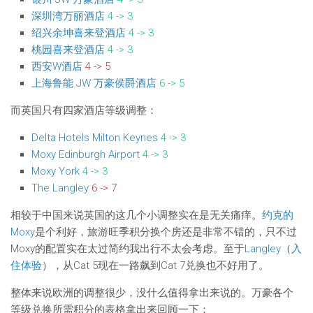
深圳湾万丽酒店
4 -> 3
绍兴余坤喜来登酒店
4 -> 3
桃园喜来登酒店
4 -> 3
西安W酒店
4 -> 5
上海鲁能 JW 万豪侯爵酒店
6 -> 5
而英国只有四家酒店等级调整：
Delta Hotels Milton Keynes
4 -> 3
Moxy Edinburgh Airport
4 -> 3
Moxy York
4 -> 3
The Langley
6 -> 7
相较于中国来说英国的这几个小调整实在是无关痛痒。
约克的
Moxy
是个利好，旅游旺季积分换个房还是非常不错的，只不过
Moxy的配置实在太过简约我出行不太会考虑。至于
Langley
（
入
住体验
），从Cat 5现在一路飙到Cat 7兑换也不好用了。
整体来说欧洲的调整很少，没什么值得拿出来说的。万豪各个
等级兑换所需积分的表格拿出来回顾一下：