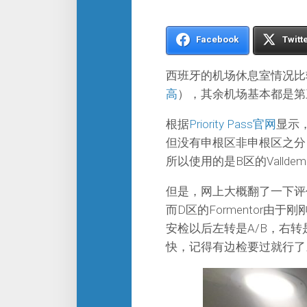
Facebook
Twitt
西班牙的机场休息室情况比较
高
），其余机场基本都是第
根据
Priority Pass官网
显示
但没有申根区非申根区之分
所以使用的是B区的Valldem
但是，网上大概翻了一下评价
而D区的Formentor
安检以后左转是A/B，右转
快，记得有边检要过就行了