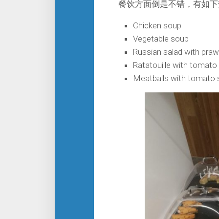
餐饮方面倒是不错，有如下
Chicken soup
Vegetable soup
Russian salad with pra
Ratatouille with tomato
Meatballs with tomato