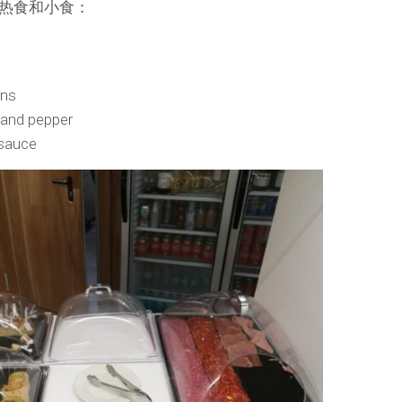
热食和小食：
wns
 and pepper
 sauce