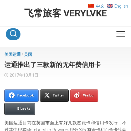
Skip
中文
English
to
飞常旅客 VERYLVKE
content
美国运通
/
英国
运通推出了三款新的无年费信用卡
2017年10月1日
Facebook
Twitter
Weibo
Bluesky
美国运通目前在英国市面上有好几款签账卡和信用卡发行，不
过其中积累Membership Rewards积分的只有金卡和白金卡这两