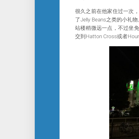
很久之前在他家住过一次
了Jelly Beans之类的
站楼稍微远一点，不过坐
交到Hatton Cross或者Ho