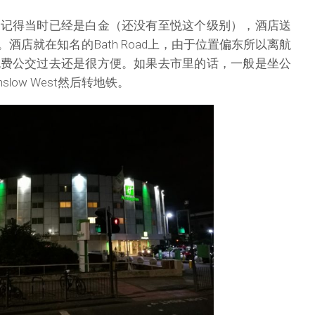
，记得当时已经是白金（还没有至悦这个级别），酒店送
小礼物。酒店就在知名的Bath Road上，由于位置偏东所以离航
免费公交过去还是很方便。如果去市里的话，一般是坐公
unslow West然后转地铁。