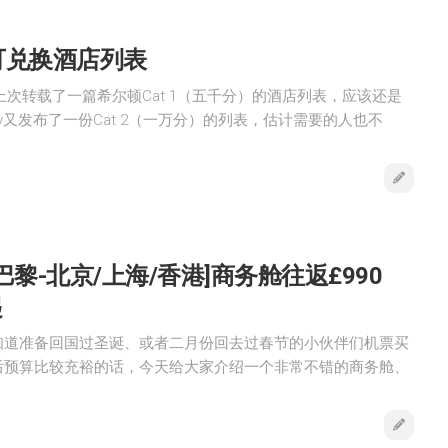
可兑换酒店列表
by） 上次转载了一篇希尔顿Cat 1（五千分）的酒店列表，应该还是
obby又发布了一份Cat 2（一万分）的列表，估计需要的人也不
巴黎-北京/上海/香港]商务舱往返£990
起
知道准备回国过圣诞、或者二月份回去过春节的小伙伴们机票买
后预算比较充裕的话，今天给大家介绍一个非常不错的商务舱、