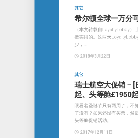
其它
希尔顿全球一万分
（本文转载自LoyaltyLob
挺实用的。这两天LoyaltyL
少，...
2018年3月22日
其它
瑞士航空大促销 – [
起、头等舱£1950
眼看着圣诞节只有两周了，不
了没有？如果还没有买票，然
头等舱促销活动。
2017年12月11日