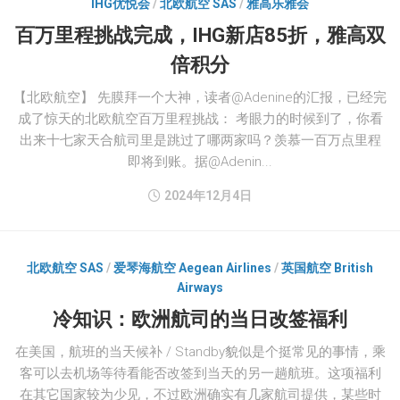
IHG优悦会
/
北欧航空 SAS
/
雅高乐雅会
百万里程挑战完成，IHG新店85折，雅高双
倍积分
【北欧航空】 先膜拜一个大神，读者@Adenine的汇报，已经完
成了惊天的北欧航空百万里程挑战： 考眼力的时候到了，你看
出来十七家天合航司里是跳过了哪两家吗？羡慕一百万点里程
即将到账。据@Adenin...
2024年12月4日
北欧航空 SAS
/
爱琴海航空 Aegean Airlines
/
英国航空 British
Airways
冷知识：欧洲航司的当日改签福利
在美国，航班的当天候补 / Standby貌似是个挺常见的事情，乘
客可以去机场等待看能否改签到当天的另一趟航班。这项福利
在其它国家较为少见，不过欧洲确实有几家航司提供，某些时