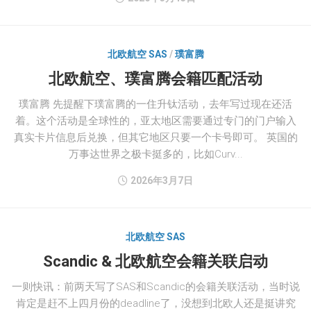
北欧航空 SAS
/
璞富腾
北欧航空、璞富腾会籍匹配活动
璞富腾 先提醒下璞富腾的一住升钛活动，去年写过现在还活
着。这个活动是全球性的，亚太地区需要通过专门的门户输入
真实卡片信息后兑换，但其它地区只要一个卡号即可。 英国的
万事达世界之极卡挺多的，比如Curv...
2026年3月7日
北欧航空 SAS
Scandic & 北欧航空会籍关联启动
一则快讯：前两天写了SAS和Scandic的会籍关联活动，当时说
肯定是赶不上四月份的deadline了，没想到北欧人还是挺讲究