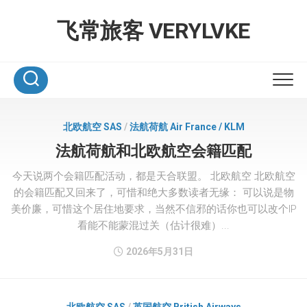
Skip
to
飞常旅客 VERYLVKE
content
北欧航空 SAS
/
法航荷航 Air France / KLM
法航荷航和北欧航空会籍匹配
今天说两个会籍匹配活动，都是天合联盟。 北欧航空 北欧航空
的会籍匹配又回来了，可惜和绝大多数读者无缘： 可以说是物
美价廉，可惜这个居住地要求，当然不信邪的话你也可以改个IP
看能不能蒙混过关（估计很难）...
2026年5月31日