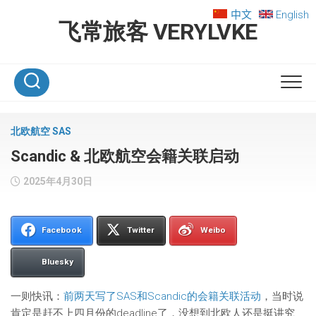
Skip
中文
English
to
飞常旅客 VERYLVKE
content
北欧航空 SAS
Scandic & 北欧航空会籍关联启动
2025年4月30日
Facebook
Twitter
Weibo
Bluesky
一则快讯：
前两天写了SAS和Scandic的会籍关联活动
，当时说
肯定是赶不上四月份的deadline了，没想到北欧人还是挺讲究