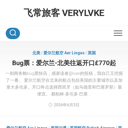
Skip
to
飞常旅客 VERYLVKE
content
北美
/
爱尔兰航空 Aer Lingus
/
英国
Bug票：爱尔兰-北美往返开口£770起
一则商务舱bug票快讯，感谢读者@Ivan的投稿，我自己又挖掘
了一番。 爱尔兰航空在北美的航点包括美国的主要城市以及加
拿大多伦多。开口终点选择西班牙（如马德里和巴塞罗那）最
便宜。 都柏林-多伦多-巴塞...
2026年6月3日