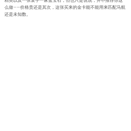
精英以及一张寰宇一家蓝宝石，但也只是说说，并不推荐你这
么做——价格贵还是其次，这张买来的金卡能不能用来匹配马航
还是未知数。