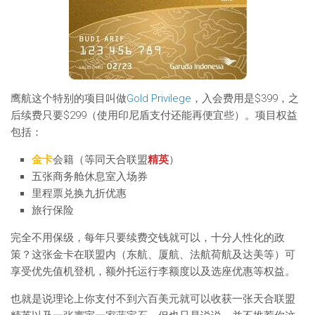
鹰航这个特别的项目叫做
Gold Privilege
，入会费用是$399，之
后续费只要$299（使用印尼盾支付还能再便宜些）。项目权益
包括：
金卡
会籍（等同天合联盟
精英
）
五张商务舱休息室入场券
里程票兑换九折优惠
旅行保险
完全不用保级，每年只要续费交钱就可以，十分人性化的政
策？这张金卡在联盟内（东航、厦航、法航荷航及达美等）可
享受优先值机登机，额外托运行李额度以及选座优惠等权益。
也就是说理论上你支付不到六百美元就可以收获一张天合联盟