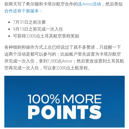
前两天写了希尔顿和卡塔尔航空合作的
送Avios活动
，然后类似
合作还有个新版本
：
7月31日之前注册
9月13日之前完成一次入住
可获得2,000点土耳其航空里程奖励
各种细则和操作方式上次已经说过了就不多赘述，只提醒一下
这两个活动是都可以参与的：比如账户里先设置为卡塔尔航空
并完成一次入住，拿到1,000点Avios；然后更改设置到土耳其航
空再完成一次入住，可以拿2,000点土航里程。