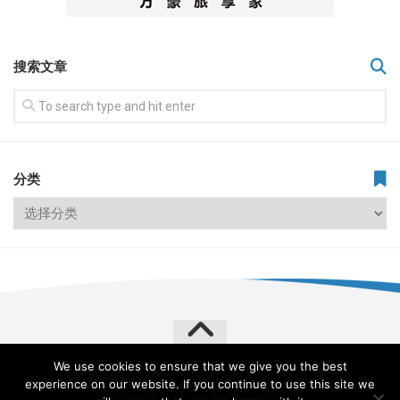
搜索文章
分类
We use cookies to ensure that we give you the best
飞常旅客 VERYLVKE © 2026. All Rights Reserved.
experience on our website. If you continue to use this site we
Powered by
WordPress
. Theme by
Alx
.