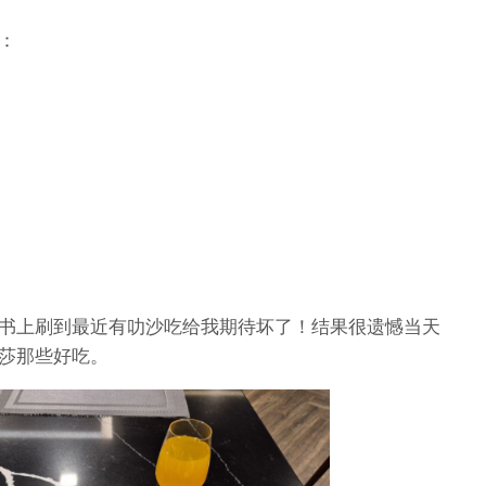
：
书上刷到最近有叻沙吃给我期待坏了！结果很遗憾当天
莎那些好吃。