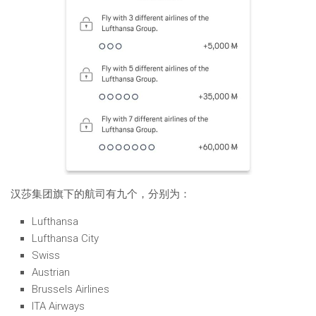
汉莎集团旗下的航司有九个，分别为：
Lufthansa
Lufthansa City
Swiss
Austrian
Brussels Airlines
ITA Airways