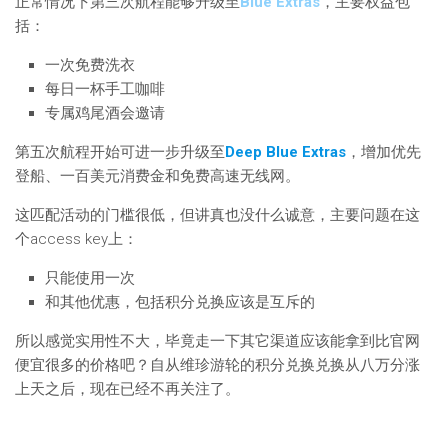
正常情况下第三次航程能够升级至
Blue Extras
，主要权益包
括：
一次免费洗衣
每日一杯手工咖啡
专属鸡尾酒会邀请
第五次航程开始可进一步升级至
Deep Blue Extras
，增加优先
登船、一百美元消费金和免费高速无线网。
这匹配活动的门槛很低，但讲真也没什么诚意，主要问题在这
个access key上：
只能使用一次
和其他优惠，包括积分兑换应该是互斥的
所以感觉实用性不大，毕竟走一下其它渠道应该能拿到比官网
便宜很多的价格吧？自从维珍游轮的积分兑换兑换从八万分涨
上天之后，现在已经不再关注了。