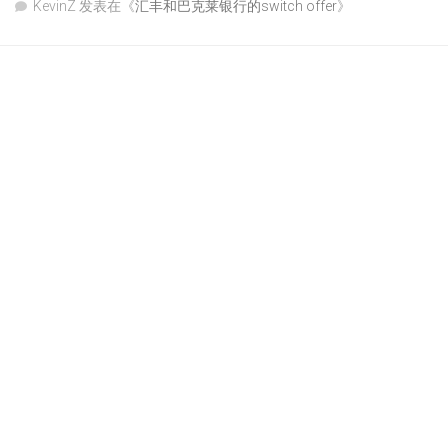
KevinZ
发表在《
汇丰和巴克莱银行的switch offer
》