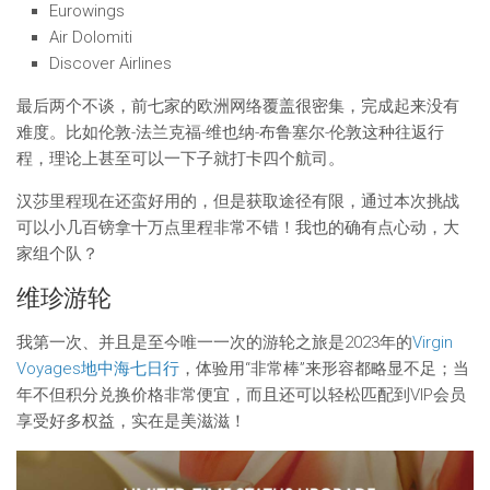
Eurowings
Air Dolomiti
Discover Airlines
最后两个不谈，前七家的欧洲网络覆盖很密集，完成起来没有
难度。比如伦敦-法兰克福-维也纳-布鲁塞尔-伦敦这种往返行
程，理论上甚至可以一下子就打卡四个航司。
汉莎里程现在还蛮好用的，但是获取途径有限，通过本次挑战
可以小几百镑拿十万点里程非常不错！我也的确有点心动，大
家组个队？
维珍游轮
我第一次、并且是至今唯一一次的游轮之旅是2023年的
Virgin
Voyages地中海七日行
，体验用“非常棒”来形容都略显不足；当
年不但积分兑换价格非常便宜，而且还可以轻松匹配到VIP会员
享受好多权益，实在是美滋滋！