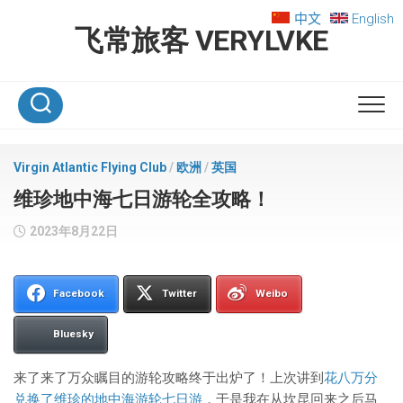
Skip
中文
English
to
飞常旅客 VERYLVKE
content
Virgin Atlantic Flying Club
/
欧洲
/
英国
维珍地中海七日游轮全攻略！
2023年8月22日
Facebook
Twitter
Weibo
Bluesky
来了来了万众瞩目的游轮攻略终于出炉了！上次讲到
花八万分
兑换了维珍的地中海游轮七日游
，于是我在从坎昆回来之后马