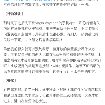
不停蹄赶到了巴塞罗那，连续请了两周假好好玩上一把。
【行前准备】
预订完了之后先下载Virgin Voyages的手机App，和你行程有关
的所有操作都在这里完成。用户界面做得还不错，不过卡顿和
闪退实在有点频繁，用到后来也很心累。有别人一起的话记得
关联一下账户，上船之后有香槟送哦！
虽然提前很久就可以预约餐厅，但开放的位置很少没什么必
要；主要就是登船前两天记得在App里自拍和登记护照信息。上
船之后App才会开放全部功能，餐厅和感兴趣的活动记得赶紧订
哦！比较蛋疼的就是要连接船上wifi才能操作，如果下船活动的
话查看或者取消预订都没办法，这是个设计不太合理的地方。
【登船】
在巴塞罗那小住了一晚，终于准备上船咯！我们住的W酒店其实
和港口直线距离非常近，但很蛋疼路面上必须要绕一大圈才能
过去。港口在世贸中心旁边。