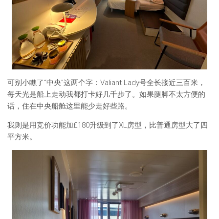
可别小瞧了“中央”这两个字：Valiant Lady号全长接近三百米，
每天光是船上走动我都打卡好几千步了。如果腿脚不太方便的
话，住在中央船舱这里能少走好些路。
我则是用竞价功能加£180升级到了XL房型，比普通房型大了四
平方米。