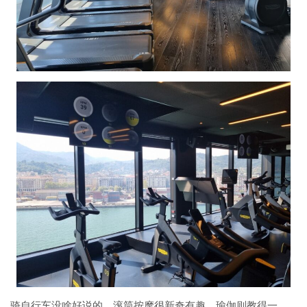
骑自行车没啥好说的，滚筒按摩很新奇有趣，瑜伽则教得一