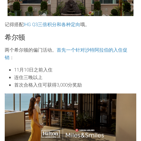
记得搭配
IHG Q3三倍积分和各种定向
哦。
希尔顿
两个希尔顿的偏门活动。
首先一个针对沙特阿拉伯的入住促
销
：
11月10日之前入住
连住三晚以上
首次合格入住可获得3,000分奖励