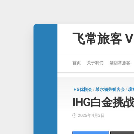
Skip
to
飞常旅客 VE
content
首页
关于我们
酒店常旅客
IHG优悦会
/
希尔顿荣誉客会
/
璞
IHG白金挑
2025年4月3日