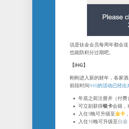
说是钛金会员每周年都会送
也能防积分过期吧。
【IHG】
刚刚进入新的财年，各家酒
前段时间
IHG的活动已经出
年底之前注册并（付费
可立刻获得
银卡
会籍，
入住5晚可升级至
金卡
入住10晚可升级至
白金