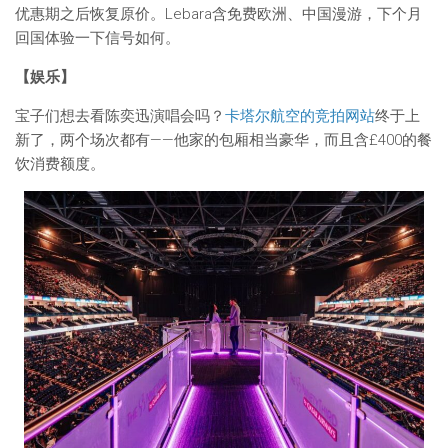
优惠期之后恢复原价。Lebara含免费欧洲、中国漫游，下个月
回国体验一下信号如何。
【娱乐】
宝子们想去看陈奕迅演唱会吗？
卡塔尔航空的竞拍网站
终于上
新了，两个场次都有——他家的包厢相当豪华，而且含£400的餐
饮消费额度。