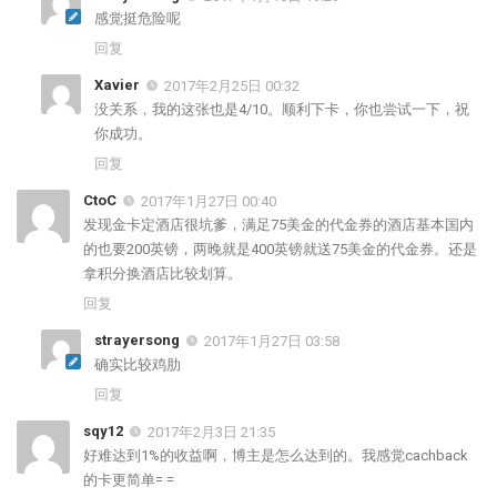
感觉挺危险呢
回复
Xavier
2017年2月25日 00:32
没关系，我的这张也是4/10。顺利下卡，你也尝试一下，祝
你成功。
回复
CtoC
2017年1月27日 00:40
发现金卡定酒店很坑爹，满足75美金的代金券的酒店基本国内
的也要200英镑，两晚就是400英镑就送75美金的代金券。还是
拿积分换酒店比较划算。
回复
strayersong
2017年1月27日 03:58
确实比较鸡肋
回复
sqy12
2017年2月3日 21:35
好难达到1%的收益啊，博主是怎么达到的。我感觉cachback
的卡更简单= =