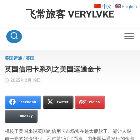
Skip
中文
English
to
飞常旅客 VERYLVKE
content
美国运通
/
英国
英国信用卡系列之美国运通金卡
2025年2月19日
Facebook
Twitter
Weibo
Bluesky
相较于美国来说英国的信用卡市场实在是太疲软了、能让人眼
前一亮的好卡很少。不过就“入门”而言，由美国运通发行的金卡