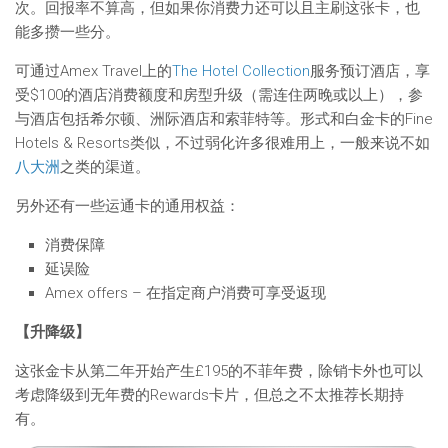
次。回报率不算高，但如果你消费力还可以且主刷这张卡，也
能多攒一些分。
可通过Amex Travel上的
The Hotel Collection
服务预订酒店，享
受$100的酒店消费额度和房型升级（需连住两晚或以上），参
与酒店包括希尔顿、洲际酒店和索菲特等。形式和白金卡的Fine
Hotels & Resorts类似，不过弱化许多很难用上，一般来说不如
八大洲
之类的渠道。
另外还有一些运通卡的通用权益：
消费保障
延误险
Amex offers – 在指定商户消费可享受返现
【升降级】
这张金卡从第二年开始产生£195的不菲年费，除销卡外也可以
考虑降级到无年费的Rewards卡片，但总之不太推荐长期持
有。