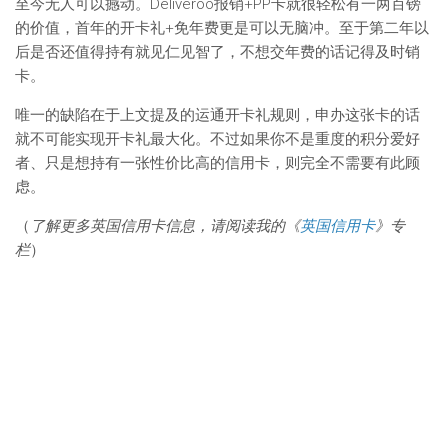
至今无人可以撼动。Deliveroo报销+PP卡就很轻松有一两百镑
的价值，首年的开卡礼+免年费更是可以无脑冲。至于第二年以
后是否还值得持有就见仁见智了，不想交年费的话记得及时销
卡。
唯一的缺陷在于上文提及的运通开卡礼规则，申办这张卡的话
就不可能实现开卡礼最大化。不过如果你不是重度的积分爱好
者、只是想持有一张性价比高的信用卡，则完全不需要有此顾
虑。
（
了解更多英国信用卡信息，请阅读我的《
英国信用卡
》专
栏
）