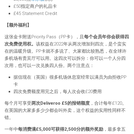
£50指定商户的礼品卡
£45 Statement Credit
【额外福利】
这张金卡附送Priority Pass（PP卡），且
每个会员年你会获得四
次免费使用权。
该权益在2022年从两次增加到四次，是个蛮实
在的温暖升级。PP卡就不多说了、大家都比较熟悉，在全球许
多机场有贵宾厅可以用。这四次可以拆分：你可以一个人分四
次用，也可以一次兑换四人份。两个注意点：
据信现在（英国）很多机场休息室经常以满员为由拒收PP
卡
四次免费额度用完之后，每人次会收£20费用
每个月可享受
两次Deliveroo £5的报销额度
，合计每年£120。
在英国的大家多多少少都会叫外卖，这个权益的实用性同样不
错。
一年中
每消费满£5,000可获得2,500分的额外奖励
，最多拿五