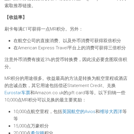
索取推荐链接。
【收益率】
刷卡每满£1可获得一点MR积分。另外：
在航空公司的直接消费、以及外币消费可获得双倍积分
在American Express Travel平台上的消费可获得三倍积分
注意外币消费有接近3%的货币转换费，因此没必要贪图双倍积
分。
MR积分的用途很多。收益最高的方法是转换为航空里程或酒店
的忠诚点数，其它用途包括偿还Statement Credit、兑换
Eurostar车票
和Amazon.co.uk的gift card等等。以下归纳一些
10,000点MR积分可以兑换的最主要奖励：
10,000点航空里程，包括
英国航空的Avios
和
维珍大西洋
等
等
15,000点万豪积分
20,000点
希尔顿
积分