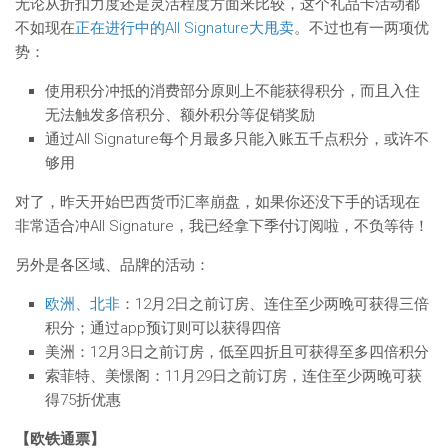
无论从折扣力度还是灵活程度方面来比较，这个礼品卡活动都
不如现在
正在进行中的All Signature大甩卖
。不过也有一两项优
势：
使用积分冲抵的消费部分原则上不能获得积分，而且入住
无法触发多倍积分、额外积分等促销奖励
通过All Signature每个月最多只能入账五千点积分，或许不
够用
对了，昨天开始巴西货币汇率崩盘，如果你还没下手的话现在
非常适合冲All Signature，我已经拿下季付订阅啦，不负等待！
另外是各区域、品牌的活动：
欧洲、北非
：12月2日之前订房、连住至少两晚可获得三倍
积分；通过app预订则可以获得四倍
美洲：12月3日之前订房，低至四折且可获得至多四倍积分
索菲特、美憬阁：11月29日之前订房，连住至少两晚可获
得75折优惠
【欧铁通票】