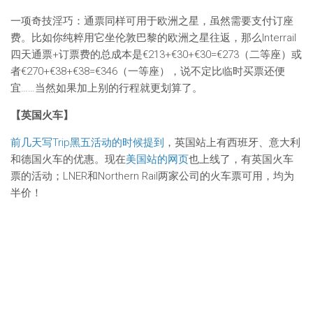
一项奇技淫巧：通票同样可用于欧洲之星，虽然需要支付订座
费。比如你纯粹用它坐伦敦巴黎的欧洲之星往返，那么Interrail
四天通票+订票费的总成本是€213+€30+€30=€273（二等座）或
者€270+€38+€38=€346（一等座），说不定比临时买票还便
宜……当然如果加上别的行程就更划算了。
【英国火车】
前几天写Trip黑五活动的时候提到
，英国站上有西班牙、意大利
和德国火车的优惠。现在
美国站的网页
也上线了，有英国火车
票的活动；LNER和Northern Rail两家公司的火车票可用，均为
半价！