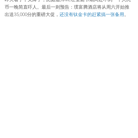
币一晚简直吓人。最后一则预告：璞富腾酒店将从周六开始推
出送35,000分的重磅大促，
还没有钛金卡的赶紧搞一张备用
。