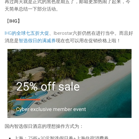
再过两天就是正式的黑色星期五了，邮箱更加热闹了起来，今
天简单总结一下部分活动。
【
IHG】
IHG的全球七五折大促
、Iberostar六折仍然在进行当中。而且好
消息是
智选假日的满减券
现在也可以用在促销价格上啦！
国内智选假日酒店的理想操作方式为：
上海：75折+30元智选假日券+上海住宿消费券