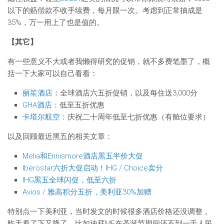
以下的赔偿款不收手续费，每月限一次。考虑到正常抽成是
35%，万一用上了也是值的。
【其它】
有一些意义不大或者我懒得研究的促销，就不多费笔墨了，概
括一下大家可以自己看看：
丽笙酒店
：全球酒店六五折促销，以及每住送3,000分
GHA酒店
：低至五折优惠
卡塔尔航空
：庆祝二十周年低至七折优惠（有舱位要求）
以及回顾最近黑五的相关文章：
Melia和Ennismore酒店黑五半价大促
Iberostar六折大促启动！IHG / Choice卖分
IHG黑五全球闪促，低至六折
Avios / 雅高积分五折，美利亚30%加赠
特别点一下美利亚，当时发文的时候很多酒店价格还没调整，
昨天看了下又降了，比如迪拜ME在圣诞节期间还不到一千人民