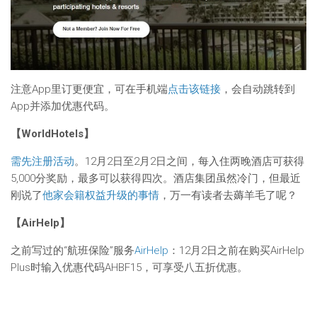
注意App里订更便宜，可在手机端
点击该链接
，会自动跳转到
App并添加优惠代码。
【WorldHotels】
需先注册活动
。12月2日至2月2日之间，每入住两晚酒店可获得
5,000分奖励，最多可以获得四次。酒店集团虽然冷门，但最近
刚说了
他家会籍权益升级的事情
，万一有读者去薅羊毛了呢？
【AirHelp】
之前写过的“航班保险”服务
AirHelp
：12月2日之前在购买AirHelp
Plus时输入优惠代码AHBF15，可享受八五折优惠。